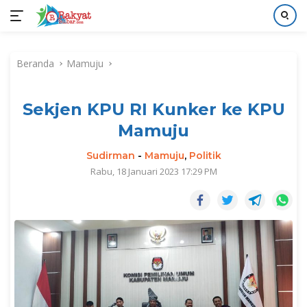
Langsung
ke
Beranda
Mamuju
konten
Sekjen KPU RI Kunker ke KPU
Mamuju
Sudirman
-
Mamuju
,
Politik
Rabu, 18 Januari 2023 17:29 PM