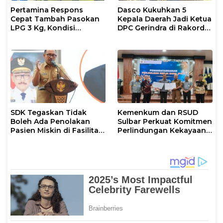
Pertamina Respons
Dasco Kukuhkan 5
Cepat Tambah Pasokan
Kepala Daerah Jadi Ketua
LPG 3 Kg, Kondisi
DPC Gerindra di Rakorda
Penyaluran di Sulsel
Sulsel
Berlangsung Kondusif
SDK Tegaskan Tidak
Kemenkum dan RSUD
Boleh Ada Penolakan
Sulbar Perkuat Komitmen
Pasien Miskin di Fasilitas
Perlindungan Kekayaan
Pelayanan Kesehatan
Intelektual