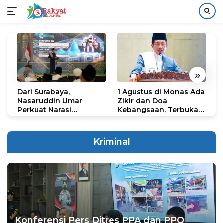
Langsung
ke
konten
«
»
Dari Surabaya,
1 Agustus di Monas Ada
H
Nasaruddin Umar
Zikir dan Doa
G
Perkuat Narasi
Kebangsaan, Terbuka
S
Persatuan dan
untuk Umum
R
Kepemimpinan Umat
R
K
Kriminal
N
Konferensi Pers Ditres PPA dan PPO