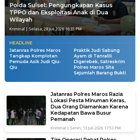
Polda Sulsel: Pengungkapan Kasus
TPPO dan Eksploitasi Anak di Dua
Wilayah
Kriminal
|
Selasa, 28 Juli 2026 16:35 PM
HEADLINE
Jatanras Polres Maros
Praktik Judi Sabung
Tangkap Komplotan
Ayam di Tanralili
Pemuda Asik Judi Qiu-
Digerebek, Satreskrim
Qiu
Polres Maros Sita
Sejumlah Barang Bukti
Jatanras Polres Maros Razia
Lokasi Pesta Minuman Keras,
Dua Orang Diamankan Karena
Kedapatan Bawa Busur
Pemanah
Kriminal
|
Senin, 13 Juli 2026 17:53 PM
Tim Operasi Pekat Polres