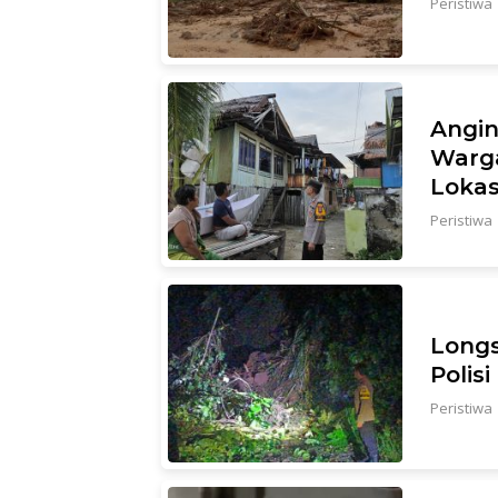
Peristiwa
Angin
Warga
Lokas
Peristiwa
Longs
Polis
Peristiwa