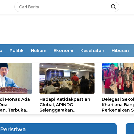
o
Politik
Hukum
Ekonomi
Kesehatan
Hiburan
 di Monas Ada
Hadapi Ketidakpastian
Delegasi Seko
 Doa
Global, APINDO
Kharisma Ban
an, Terbuka
Selenggarakan
Perkenalkan S
mum
Rakerkonas ke-35
Ikon Budaya Su
Rumuskan Agenda
Ajang Internat
Ketahanan Ekonomi
STEAM Olympi
Peristiwa
Nasional
di Roma