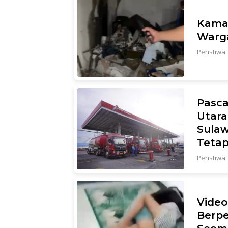
Kamar
Warga
Peristiwa
Pasca
Utara
Sulaw
Teta
Peristiwa
Video
Berpe