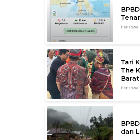
BPBD 
Tenan
Peristiwa
Tari 
The K
Barat
Peristiwa
BPBD 
dan 