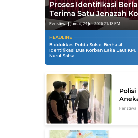
Proses Identifikasi Berl
Terima Satu Jenazah Ko
Peristiwa
|
Jumat, 24 Juli 2026 21:18 PM
HEADLINE
Biddokkes Polda Sulsel Berhasil
Identifikasi Dua Korban Laka Laut KM.
Nurul Salsa
Polis
Aneka
Peristiwa