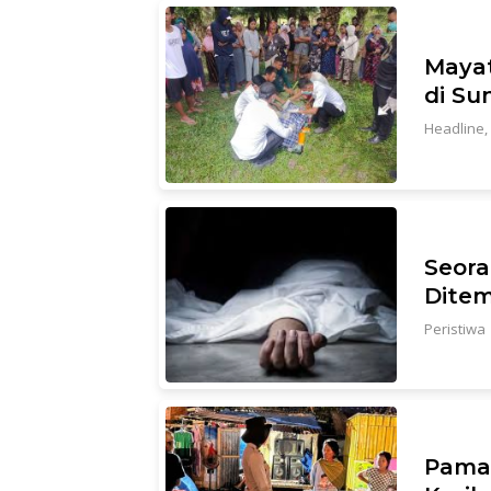
Mayat
di Su
Headline
,
Seora
Dite
Peristiwa
Pama