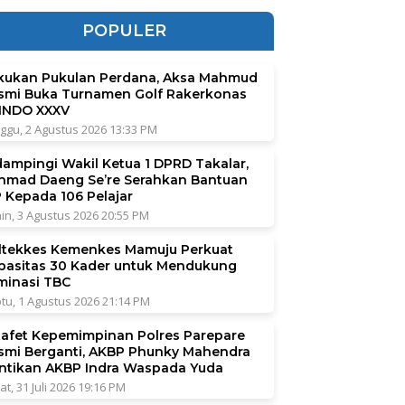
POPULER
kukan Pukulan Perdana, Aksa Mahmud
smi Buka Turnamen Golf Rakerkonas
INDO XXXV
ggu, 2 Agustus 2026 13:33 PM
dampingi Wakil Ketua 1 DPRD Takalar,
hmad Daeng Se’re Serahkan Bantuan
P Kepada 106 Pelajar
in, 3 Agustus 2026 20:55 PM
ltekkes Kemenkes Mamuju Perkuat
pasitas 30 Kader untuk Mendukung
iminasi TBC
tu, 1 Agustus 2026 21:14 PM
tafet Kepemimpinan Polres Parepare
smi Berganti, AKBP Phunky Mahendra
ntikan AKBP Indra Waspada Yuda
at, 31 Juli 2026 19:16 PM