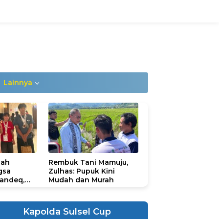
Lainnya
lah
Rembuk Tani Mamuju,
gsa
Zulhas: Pupuk Kini
andeq,
Mudah dan Murah
lbar di
ional
ad 2026
Kapolda Sulsel Cup