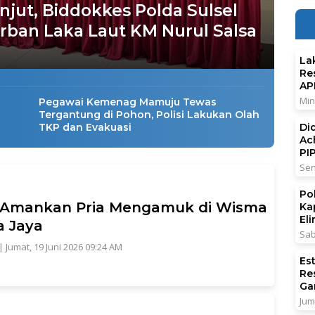
anjut, Biddokkes Polda Sulsel
rban Laka Laut KM Nurul Salsa
La
Re
AP
Min
Pegawai Kemenag Mamuju Tewas
Tergantung di Pohon, Polisi Lakukan Olah
Di
TKP dan Evakuasi
Ac
PI
Sen
Po
i Amankan Pria Mengamuk di Wisma
Ka
El
 Jaya
Sab
|
Jumat, 19 Juni 2026 09:24 AM
Es
Re
Ga
Jum