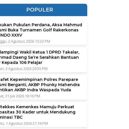
POPULER
kukan Pukulan Perdana, Aksa Mahmud
smi Buka Turnamen Golf Rakerkonas
INDO XXXV
ggu, 2 Agustus 2026 13:33 PM
dampingi Wakil Ketua 1 DPRD Takalar,
hmad Daeng Se’re Serahkan Bantuan
P Kepada 106 Pelajar
in, 3 Agustus 2026 20:55 PM
tafet Kepemimpinan Polres Parepare
smi Berganti, AKBP Phunky Mahendra
ntikan AKBP Indra Waspada Yuda
at, 31 Juli 2026 19:16 PM
ltekkes Kemenkes Mamuju Perkuat
pasitas 30 Kader untuk Mendukung
iminasi TBC
tu, 1 Agustus 2026 21:14 PM