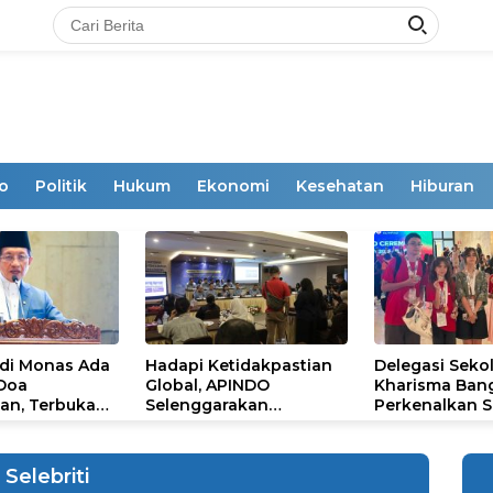
o
Politik
Hukum
Ekonomi
Kesehatan
Hiburan
 di Monas Ada
Hadapi Ketidakpastian
Delegasi Seko
 Doa
Global, APINDO
Kharisma Ban
an, Terbuka
Selenggarakan
Perkenalkan S
mum
Rakerkonas ke-35
Ikon Budaya Su
Rumuskan Agenda
Ajang Internat
Ketahanan Ekonomi
STEAM Olympi
Selebriti
Nasional
di Roma