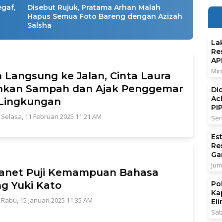
gaf,
Disebut Rujuk, Pratama Arhan Malah
Hapus Semua Foto Bareng dengan Azizah
Salsha
La
Re
AP
Min
 Langsung ke Jalan, Cinta Laura
ihkan Sampah dan Ajak Penggemar
Di
Ac
 Lingkungan
PI
|
Selasa, 11 Februari 2025 11:21 AM
Sen
Es
Re
Ga
Jum
anet Puji Kemampuan Bahasa
g Yuki Kato
Po
Ka
|
Rabu, 15 Januari 2025 11:35 AM
El
Sab