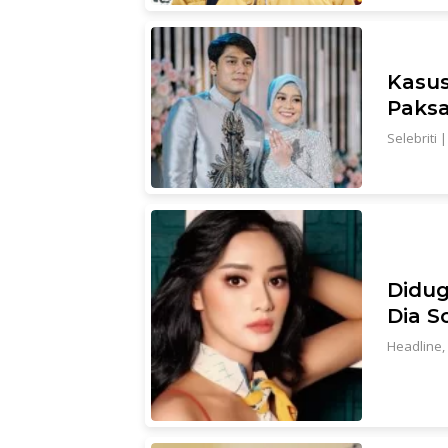
Kasus
Paksa
Selebriti
Didug
Dia S
Headline
,