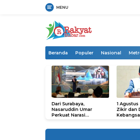
MENU
Langsung
ke
konten
Beranda
Populer
Nasional
Metr
Dari Surabaya,
1 Agustus
Nasaruddin Umar
Zikir dan
Perkuat Narasi
Kebangsa
Persatuan dan
untuk U
Kepemimpinan Umat