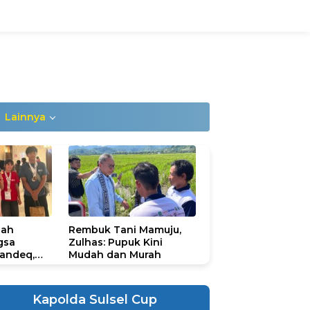
Lainnya
lah
Rembuk Tani Mamuju,
gsa
Zulhas: Pupuk Kini
andeq,
Mudah dan Murah
lbar di
ional
ad 2026
Kapolda Sulsel Cup