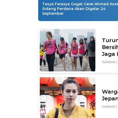
Tasya Farasya Gugat Cerai Ahmad Asse
Sidang Perdana Akan Digelar 24
September
Turun
Bers
Jaga
Selebriti
Warg
Jepan
Selebriti