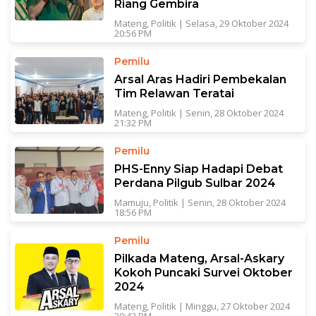
Riang Gembira
Mateng
,
Politik
|
Selasa, 29 Oktober 2024
20:56 PM
Pemilu
Arsal Aras Hadiri Pembekalan
Tim Relawan Teratai
Mateng
,
Politik
|
Senin, 28 Oktober 2024
21:32 PM
Pemilu
PHS-Enny Siap Hadapi Debat
Perdana Pilgub Sulbar 2024
Mamuju
,
Politik
|
Senin, 28 Oktober 2024
18:56 PM
Pemilu
Pilkada Mateng, Arsal-Askary
Kokoh Puncaki Survei Oktober
2024
Mateng
,
Politik
|
Minggu, 27 Oktober 2024