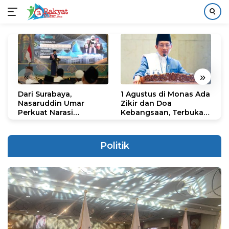
Langsung
ke
konten
«
»
Dari Surabaya,
1 Agustus di Monas Ada
H
Nasaruddin Umar
Zikir dan Doa
G
Perkuat Narasi
Kebangsaan, Terbuka
S
Persatuan dan
untuk Umum
R
Kepemimpinan Umat
R
K
Politik
N