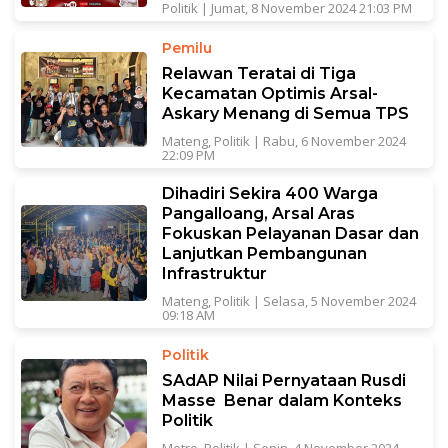
Politik
|
Jumat, 8 November 2024 21:03 PM
Pemilu
Relawan Teratai di Tiga
Kecamatan Optimis Arsal-
Askary Menang di Semua TPS
Mateng
,
Politik
|
Rabu, 6 November 2024
22:09 PM
Dihadiri Sekira 400 Warga
Pangalloang, Arsal Aras
Fokuskan Pelayanan Dasar dan
Lanjutkan Pembangunan
Infrastruktur
Mateng
,
Politik
|
Selasa, 5 November 2024
09:18 AM
Politik
SAdAP Nilai Pernyataan Rusdi
Masse Benar dalam Konteks
Politik