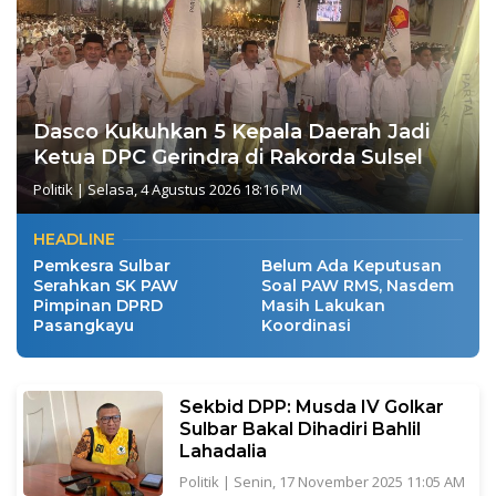
Dasco Kukuhkan 5 Kepala Daerah Jadi
Ketua DPC Gerindra di Rakorda Sulsel
Politik
|
Selasa, 4 Agustus 2026 18:16 PM
HEADLINE
Pemkesra Sulbar
Belum Ada Keputusan
Serahkan SK PAW
Soal PAW RMS, Nasdem
Pimpinan DPRD
Masih Lakukan
Pasangkayu
Koordinasi
Sekbid DPP: Musda IV Golkar
Sulbar Bakal Dihadiri Bahlil
Lahadalia
Politik
|
Senin, 17 November 2025 11:05 AM