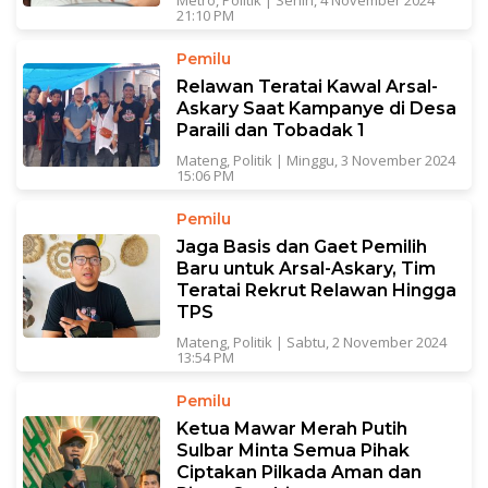
Metro
,
Politik
|
Senin, 4 November 2024
21:10 PM
Pemilu
Relawan Teratai Kawal Arsal-
Askary Saat Kampanye di Desa
Paraili dan Tobadak 1
Mateng
,
Politik
|
Minggu, 3 November 2024
15:06 PM
Pemilu
Jaga Basis dan Gaet Pemilih
Baru untuk Arsal-Askary, Tim
Teratai Rekrut Relawan Hingga
TPS
Mateng
,
Politik
|
Sabtu, 2 November 2024
13:54 PM
Pemilu
Ketua Mawar Merah Putih
Sulbar Minta Semua Pihak
Ciptakan Pilkada Aman dan