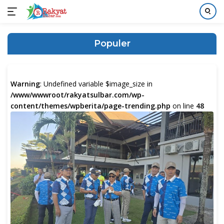
Langsung
ke
Populer
konten
Warning
: Undefined variable $image_size in
/www/wwwroot/rakyatsulbar.com/wp-
content/themes/wpberita/page-trending.php
on line
48