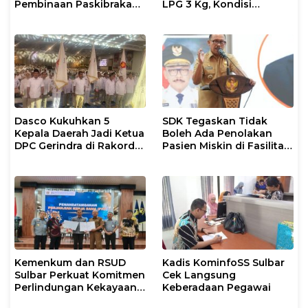
Pembinaan Paskibraka
LPG 3 Kg, Kondisi
2026
Penyaluran di Sulsel
Berlangsung Kondusif
Dasco Kukuhkan 5
SDK Tegaskan Tidak
Kepala Daerah Jadi Ketua
Boleh Ada Penolakan
DPC Gerindra di Rakorda
Pasien Miskin di Fasilitas
Sulsel
Pelayanan Kesehatan
Kemenkum dan RSUD
Kadis KominfoSS Sulbar
Sulbar Perkuat Komitmen
Cek Langsung
Perlindungan Kekayaan
Keberadaan Pegawai
Intelektual