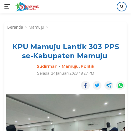
Langsung
ke
Beranda
Mamuju
konten
KPU Mamuju Lantik 303 PPS
se-Kabupaten Mamuju
Sudirman
-
Mamuju
,
Politik
Selasa, 24 Januari 2023 18:27 PM