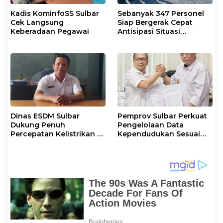
Kadis KominfoSS Sulbar
Sebanyak 347 Personel
Cek Langsung
Siap Bergerak Cepat
Keberadaan Pegawai
Antisipasi Situasi
Kamtibmas di Sulbar
Dinas ESDM Sulbar
Pemprov Sulbar Perkuat
Dukung Penuh
Pengelolaan Data
Percepatan Kelistrikan di
Kependudukan Sesuai
WP Pesisir Barat Pulau
Permendagri 17 Tahun
Karampuang
2023