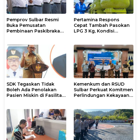
Pemprov Sulbar Resmi
Pertamina Respons
Buka Pemusatan
Cepat Tambah Pasokan
Pembinaan Paskibraka
LPG 3 Kg, Kondisi
2026
Penyaluran di Sulsel
Berlangsung Kondusif
SDK Tegaskan Tidak
Kemenkum dan RSUD
Boleh Ada Penolakan
Sulbar Perkuat Komitmen
Pasien Miskin di Fasilitas
Perlindungan Kekayaan
Pelayanan Kesehatan
Intelektual