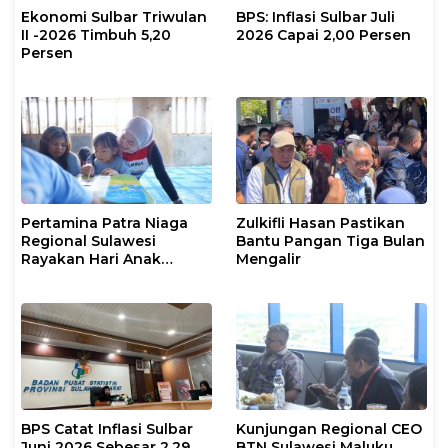
Ekonomi Sulbar Triwulan
BPS: Inflasi Sulbar Juli
II -2026 Timbuh 5,20
2026 Capai 2,00 Persen
Persen
Pertamina Patra Niaga
Zulkifli Hasan Pastikan
Regional Sulawesi
Bantu Pangan Tiga Bulan
Rayakan Hari Anak
Mengalir
Nasional Melalui Rumah
Anak Pesisir, Ruang
Tumbuh Generasi
Penjaga Pesisir
BPS Catat Inflasi Sulbar
Kunjungan Regional CEO
Juni 2026 Sebesar 2,29
BTN Sulawesi Maluku