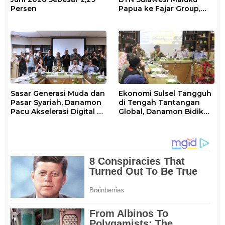
Persen
Papua ke Fajar Group,
Bahas Kerjasama Hingga
Nonton Bareng Piala
Dunia
Sasar Generasi Muda dan
Ekonomi Sulsel Tangguh
Pasar Syariah, Danamon
di Tengah Tantangan
Pacu Akselerasi Digital di
Global, Danamon Bidik
Sulawesi Selatan
Agrikultur dan
Transportasi