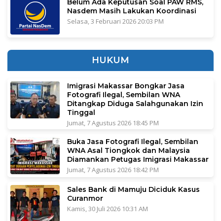
Belum Ada Keputusan Soal PAW RMS,
Nasdem Masih Lakukan Koordinasi
Selasa, 3 Februari 2026 20:03 PM
HUKUM
Imigrasi Makassar Bongkar Jasa
Fotografi Ilegal, Sembilan WNA
Ditangkap Diduga Salahgunakan Izin
Tinggal
Jumat, 7 Agustus 2026 18:45 PM
Buka Jasa Fotografi Ilegal, Sembilan
WNA Asal Tiongkok dan Malaysia
Diamankan Petugas Imigrasi Makassar
Jumat, 7 Agustus 2026 18:42 PM
Sales Bank di Mamuju Diciduk Kasus
Curanmor
Kamis, 30 Juli 2026 10:31 AM