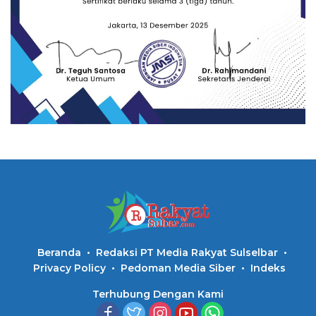
Beranda
Redaksi PT Media Rakyat Sulselbar
Privacy Policy
Pedoman Media Siber
Indeks
Terhubung Dengan Kami