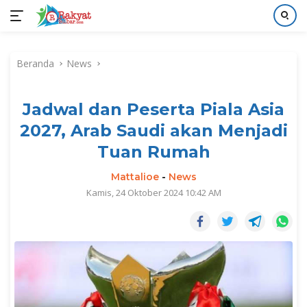
Langsung
ke
Beranda
News
konten
Jadwal dan Peserta Piala Asia
2027, Arab Saudi akan Menjadi
Tuan Rumah
Mattalioe
-
News
Kamis, 24 Oktober 2024 10:42 AM