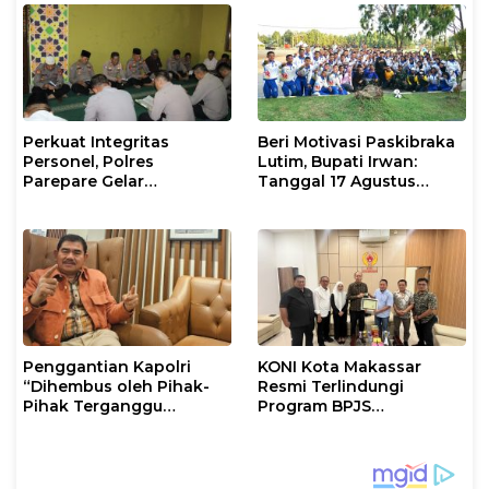
Perkuat Integritas
Beri Motivasi Paskibraka
Personel, Polres
Lutim, Bupati Irwan:
Parepare Gelar
Tanggal 17 Agustus
Pembinaan Rohani dan
Kalian Jadi Perhatian
Mental
Penggantian Kapolri
KONI Kota Makassar
“Dihembus oleh Pihak-
Resmi Terlindungi
Pihak Terganggu
Program BPJS
Kenyamanannya”
Ketenagakerjaan