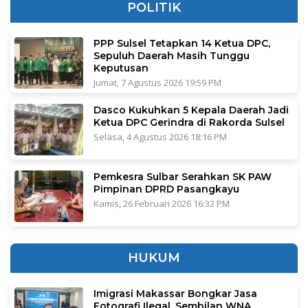
POLITIK
PPP Sulsel Tetapkan 14 Ketua DPC,
Sepuluh Daerah Masih Tunggu
Keputusan
Jumat, 7 Agustus 2026 19:59 PM
Dasco Kukuhkan 5 Kepala Daerah Jadi
Ketua DPC Gerindra di Rakorda Sulsel
Selasa, 4 Agustus 2026 18:16 PM
Pemkesra Sulbar Serahkan SK PAW
Pimpinan DPRD Pasangkayu
Kamis, 26 Februari 2026 16:32 PM
HUKUM
Imigrasi Makassar Bongkar Jasa
Fotografi Ilegal, Sembilan WNA