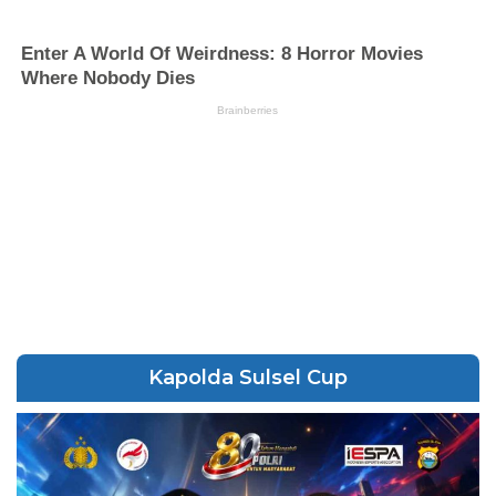
Kapolda Sulsel Cup