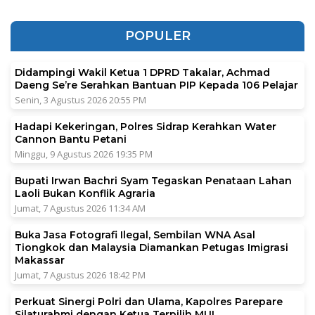
POPULER
Didampingi Wakil Ketua 1 DPRD Takalar, Achmad
Daeng Se’re Serahkan Bantuan PIP Kepada 106 Pelajar
Senin, 3 Agustus 2026 20:55 PM
Hadapi Kekeringan, Polres Sidrap Kerahkan Water
Cannon Bantu Petani
Minggu, 9 Agustus 2026 19:35 PM
Bupati Irwan Bachri Syam Tegaskan Penataan Lahan
Laoli Bukan Konflik Agraria
Jumat, 7 Agustus 2026 11:34 AM
Buka Jasa Fotografi Ilegal, Sembilan WNA Asal
Tiongkok dan Malaysia Diamankan Petugas Imigrasi
Makassar
Jumat, 7 Agustus 2026 18:42 PM
Perkuat Sinergi Polri dan Ulama, Kapolres Parepare
Silaturahmi dengan Ketua Terpilih MUI