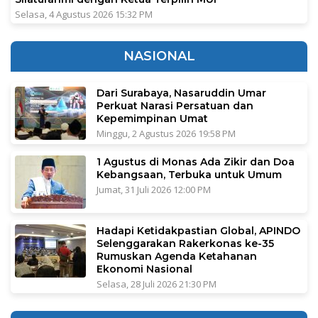
Selasa, 4 Agustus 2026 15:32 PM
NASIONAL
Dari Surabaya, Nasaruddin Umar
Perkuat Narasi Persatuan dan
Kepemimpinan Umat
Minggu, 2 Agustus 2026 19:58 PM
1 Agustus di Monas Ada Zikir dan Doa
Kebangsaan, Terbuka untuk Umum
Jumat, 31 Juli 2026 12:00 PM
Hadapi Ketidakpastian Global, APINDO
Selenggarakan Rakerkonas ke-35
Rumuskan Agenda Ketahanan
Ekonomi Nasional
Selasa, 28 Juli 2026 21:30 PM