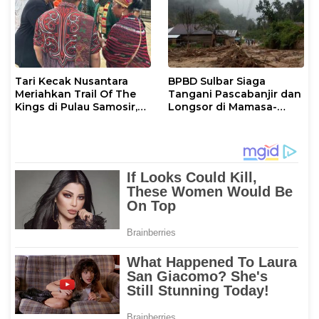
Tari Kecak Nusantara
BPBD Sulbar Siaga
Meriahkan Trail Of The
Tangani Pascabanjir dan
Kings di Pulau Samosir,
Longsor di Mamasa-
Sulawesi Barat Perankan
Polman
Dewi Shinta