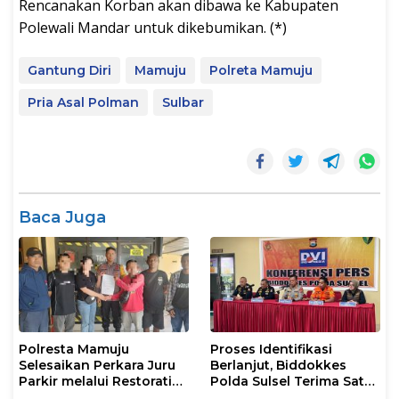
Rencanakan Korban akan dibawa ke Kabupaten
Polewali Mandar untuk dikebumikan. (*)
Gantung Diri
Mamuju
Polreta Mamuju
Pria Asal Polman
Sulbar
Baca Juga
Polresta Mamuju
Proses Identifikasi
Selesaikan Perkara Juru
Berlanjut, Biddokkes
Parkir melalui Restorative
Polda Sulsel Terima Satu
Justice
Jenazah Korban Laka