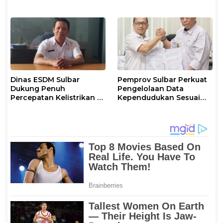
Kamtibmas di Sulbar
Dinas ESDM Sulbar
Pemprov Sulbar Perkuat
Dukung Penuh
Pengelolaan Data
Percepatan Kelistrikan di
Kependudukan Sesuai
WP Pesisir Barat Pulau
Permendagri 17 Tahun
Karampuang
2023