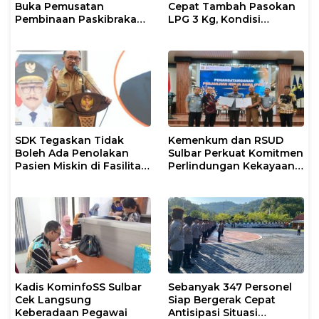
Buka Pemusatan
Cepat Tambah Pasokan
Pembinaan Paskibraka
LPG 3 Kg, Kondisi
2026
Penyaluran di Sulsel
Berlangsung Kondusif
SDK Tegaskan Tidak
Kemenkum dan RSUD
Boleh Ada Penolakan
Sulbar Perkuat Komitmen
Pasien Miskin di Fasilitas
Perlindungan Kekayaan
Pelayanan Kesehatan
Intelektual
Kadis KominfoSS Sulbar
Sebanyak 347 Personel
Cek Langsung
Siap Bergerak Cepat
Keberadaan Pegawai
Antisipasi Situasi