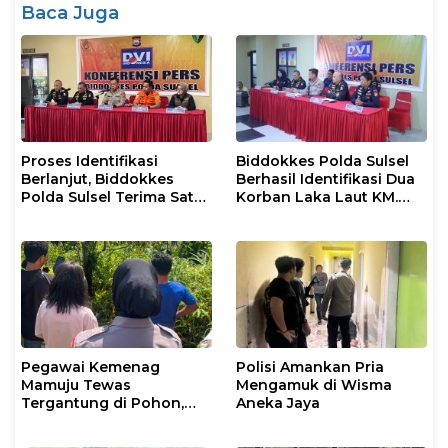
Baca Juga
Proses Identifikasi
Biddokkes Polda Sulsel
Berlanjut, Biddokkes
Berhasil Identifikasi Dua
Polda Sulsel Terima Satu
Korban Laka Laut KM.
Jenazah Korban Laka
Nurul Salsa
Laut KM Nurul Salsa
Pegawai Kemenag
Polisi Amankan Pria
Mamuju Tewas
Mengamuk di Wisma
Tergantung di Pohon,
Aneka Jaya
Polisi Lakukan Olah TKP
dan Evakuasi