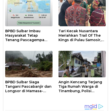
BPBD Sulbar Imbau
Tari Kecak Nusantara
Masyarakat Tetap
Meriahkan Trail Of The
Tenang Pascagempa
Kings di Pulau Samosir,
M6,7 di Palu
Sulawesi Barat Perankan
Dewi Shinta
BPBD Sulbar Siaga
Angin Kencang Terjang
Tangani Pascabanjir dan
Tiga Rumah Warga di
Longsor di Mamasa-
Tinambung, Polisi
Polman
Datangi Lokasi