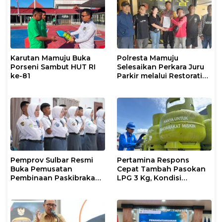
Karutan Mamuju Buka
Polresta Mamuju
Porseni Sambut HUT RI
Selesaikan Perkara Juru
ke-81
Parkir melalui Restorative
Justice
Pemprov Sulbar Resmi
Pertamina Respons
Buka Pemusatan
Cepat Tambah Pasokan
Pembinaan Paskibraka
LPG 3 Kg, Kondisi
2026
Penyaluran di Sulsel
Berlangsung Kondusif