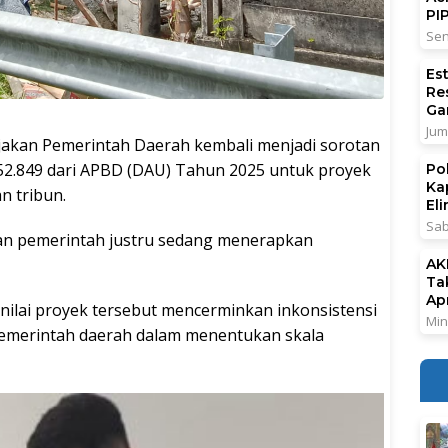
PI
Sen
Es
Re
Ga
Jum
jakan Pemerintah Daerah kembali menjadi sorotan
52.849 dari APBD (DAU) Tahun 2025 untuk proyek
Po
Ka
n tribun.
El
Sab
aran pemerintah justru sedang menerapkan
AK
Ta
Ap
enilai proyek tersebut mencerminkan inkonsistensi
Min
emerintah daerah dalam menentukan skala