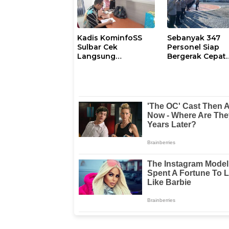
Kadis KominfoSS
Sebanyak 347
Sulbar Cek
Personel Siap
Langsung
Bergerak Cepat
Keberadaan
Antisipasi Situas
Pegawai
Kamtibmas di
Sulbar