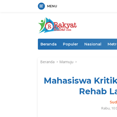
MENU
Langsung
ke
konten
Beranda
Populer
Nasional
Metr
Beranda
Mamuju
Mahasiswa Kriti
Rehab L
Sud
Rabu, 10