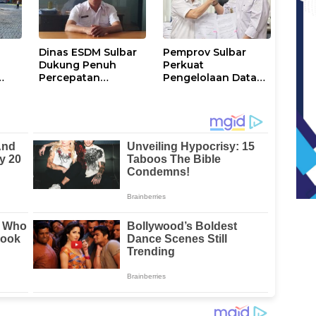
Dinas ESDM Sulbar
Pemprov Sulbar
Dukung Penuh
Perkuat
Percepatan
Pengelolaan Data
i
Kelistrikan di WP
Kependudukan
Pesisir Barat Pulau
Sesuai Permendagri
Karampuang
17 Tahun 2023