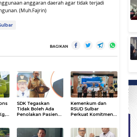
ggunaan anggaran daerah agar tidak terjadi
gunan. (Muh.Fajrin)
Sulbar
BAGIKAN
ons
SDK Tegaskan
Kemenkum dan
Tidak Boleh Ada
RSUD Sulbar
Kg,
Penolakan Pasien
Perkuat Komitmen
ran
Miskin di Fasilitas
Perlindungan
Pelayanan
Kekayaan
Kesehatan
Intelektual