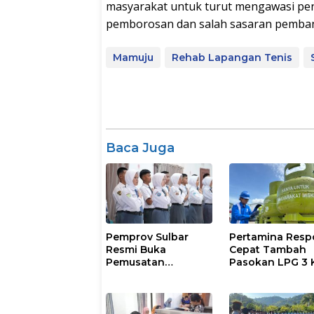
masyarakat untuk turut mengawasi pen
pemborosan dan salah sasaran pemban
Mamuju
Rehab Lapangan Tenis
Baca Juga
Pemprov Sulbar
Pertamina Resp
Resmi Buka
Cepat Tambah
Pemusatan
Pasokan LPG 3 
Pembinaan
Kondisi Penyalu
Paskibraka 2026
di Sulsel
Berlangsung
Kondusif