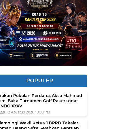
POPULER
kukan Pukulan Perdana, Aksa Mahmud
smi Buka Turnamen Golf Rakerkonas
INDO XXXV
ggu, 2 Agustus 2026 13:33 PM
dampingi Wakil Ketua 1 DPRD Takalar,
hmad Daeng Se’re Serahkan Bantuan