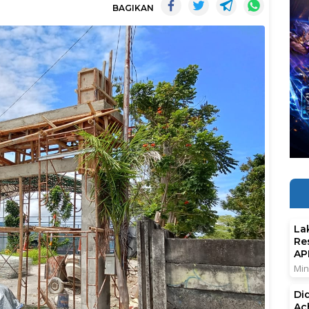
BAGIKAN
La
Re
AP
Min
Di
Ac