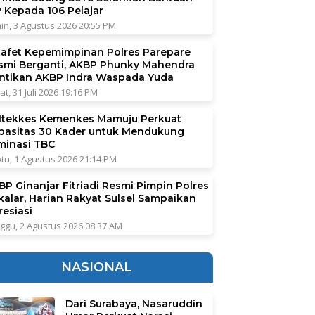
P Kepada 106 Pelajar
in, 3 Agustus 2026 20:55 PM
tafet Kepemimpinan Polres Parepare
smi Berganti, AKBP Phunky Mahendra
ntikan AKBP Indra Waspada Yuda
at, 31 Juli 2026 19:16 PM
ltekkes Kemenkes Mamuju Perkuat
pasitas 30 Kader untuk Mendukung
iminasi TBC
tu, 1 Agustus 2026 21:14 PM
BP Ginanjar Fitriadi Resmi Pimpin Polres
kalar, Harian Rakyat Sulsel Sampaikan
resiasi
ggu, 2 Agustus 2026 08:37 AM
NASIONAL
Dari Surabaya, Nasaruddin