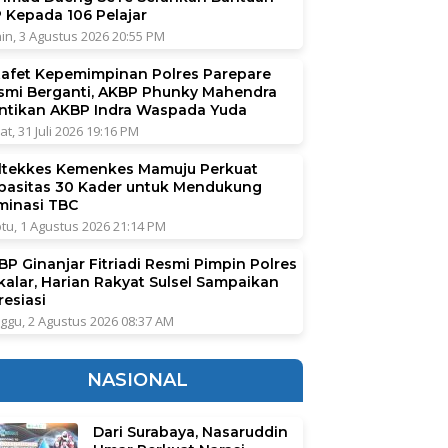
P Kepada 106 Pelajar
in, 3 Agustus 2026 20:55 PM
tafet Kepemimpinan Polres Parepare
smi Berganti, AKBP Phunky Mahendra
ntikan AKBP Indra Waspada Yuda
at, 31 Juli 2026 19:16 PM
ltekkes Kemenkes Mamuju Perkuat
pasitas 30 Kader untuk Mendukung
iminasi TBC
tu, 1 Agustus 2026 21:14 PM
BP Ginanjar Fitriadi Resmi Pimpin Polres
kalar, Harian Rakyat Sulsel Sampaikan
resiasi
ggu, 2 Agustus 2026 08:37 AM
NASIONAL
Dari Surabaya, Nasaruddin