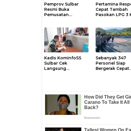
Pemprov Sulbar
Pertamina Resp
Resmi Buka
Cepat Tambah
Pemusatan
Pasokan LPG 3 
Pembinaan
Kondisi Penyalu
Paskibraka 2026
di Sulsel
Berlangsung
Kondusif
Kadis KominfoSS
Sebanyak 347
Sulbar Cek
Personel Siap
Langsung
Bergerak Cepat
Keberadaan
Antisipasi Situas
Pegawai
Kamtibmas di
Sulbar