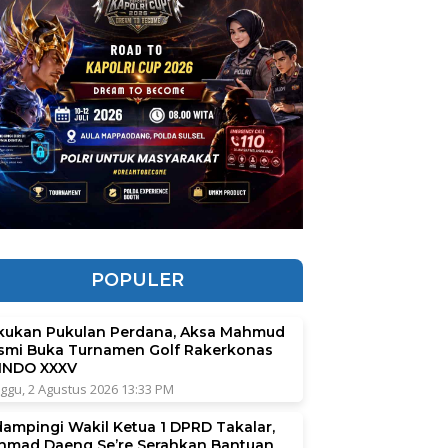
POPULER
kukan Pukulan Perdana, Aksa Mahmud
smi Buka Turnamen Golf Rakerkonas
INDO XXXV
ggu, 2 Agustus 2026 13:33 PM
dampingi Wakil Ketua 1 DPRD Takalar,
hmad Daeng Se’re Serahkan Bantuan