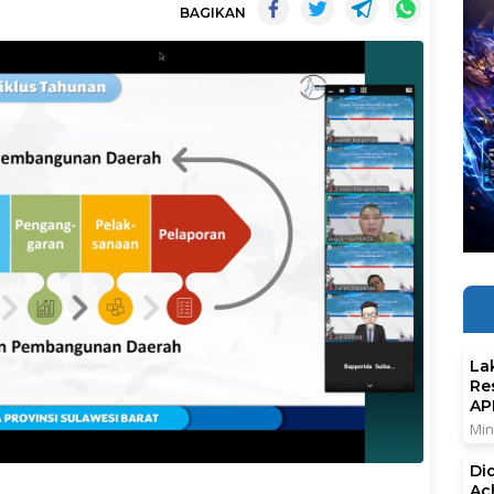
BAGIKAN
La
Re
AP
Min
Di
Ac