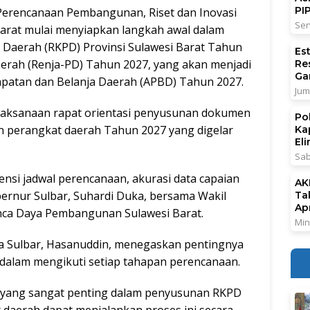
PI
rencanaan Pembangunan, Riset dan Inovasi
Sen
Barat mulai menyiapkan langkah awal dalam
Daerah (RKPD) Provinsi Sulawesi Barat Tahun
Es
aerah (Renja-PD) Tahun 2027, yang akan menjadi
Re
Ga
atan dan Belanja Daerah (APBD) Tahun 2027.
Jum
elaksanaan rapat orientasi penyusunan dokumen
Po
perangkat daerah Tahun 2027 yang digelar
Ka
El
Sab
ensi jadwal perencanaan, akurasi data capaian
AK
Gubernur Sulbar, Suhardi Duka, bersama Wakil
Ta
Ap
anca Daya Pembangunan Sulawesi Barat.
Min
da Sulbar, Hasanuddin, menegaskan pentingnya
 dalam mengikuti setiap tahapan perencanaan.
l yang sangat penting dalam penyusunan RKPD
 daerah dapat menjalankan proses ini secara