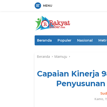
MENU
Langsung
ke
konten
Beranda
Populer
Nasional
Metr
Beranda
Mamuju
Capaian Kinerja 
Penyusunan 
Sud
Kamis, 1