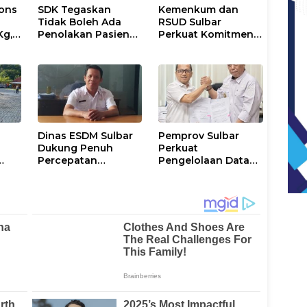
ons
SDK Tegaskan
Kemenkum dan
Tidak Boleh Ada
RSUD Sulbar
Kg,
Penolakan Pasien
Perkuat Komitmen
ran
Miskin di Fasilitas
Perlindungan
Pelayanan
Kekayaan
Kesehatan
Intelektual
Dinas ESDM Sulbar
Pemprov Sulbar
Dukung Penuh
Perkuat
Percepatan
Pengelolaan Data
i
Kelistrikan di WP
Kependudukan
Pesisir Barat Pulau
Sesuai Permendagri
Karampuang
17 Tahun 2023