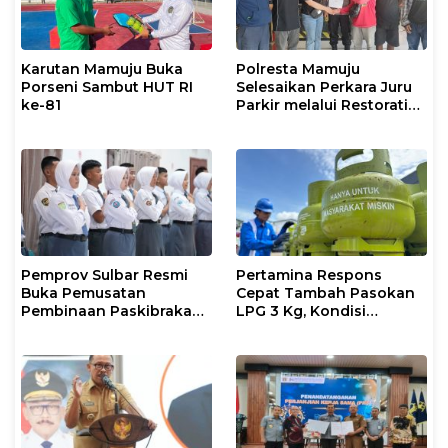
Karutan Mamuju Buka
Polresta Mamuju
Porseni Sambut HUT RI
Selesaikan Perkara Juru
ke-81
Parkir melalui Restorative
Justice
Pemprov Sulbar Resmi
Pertamina Respons
Buka Pemusatan
Cepat Tambah Pasokan
Pembinaan Paskibraka
LPG 3 Kg, Kondisi
2026
Penyaluran di Sulsel
Berlangsung Kondusif