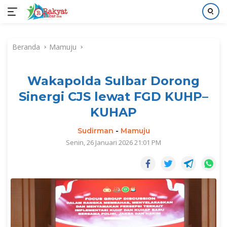
Langsung
ke
Beranda
Mamuju
konten
Wakapolda Sulbar Dorong
Sinergi CJS lewat FGD KUHP–
KUHAP
Sudirman
-
Mamuju
Senin, 26 Januari 2026 21:01 PM