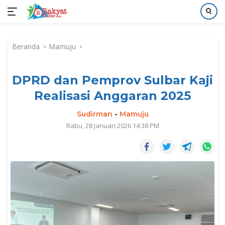
Langsung
ke
Beranda
Mamuju
konten
DPRD dan Pemprov Sulbar Kaji
Realisasi Anggaran 2025
Sudirman
-
Mamuju
Rabu, 28 Januari 2026 14:38 PM