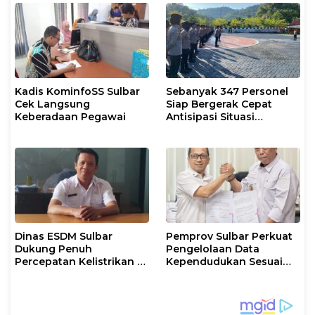
Kadis KominfoSS Sulbar
Sebanyak 347 Personel
Cek Langsung
Siap Bergerak Cepat
Keberadaan Pegawai
Antisipasi Situasi
Kamtibmas di Sulbar
Dinas ESDM Sulbar
Pemprov Sulbar Perkuat
Dukung Penuh
Pengelolaan Data
Percepatan Kelistrikan di
Kependudukan Sesuai
WP Pesisir Barat Pulau
Permendagri 17 Tahun
Karampuang
2023