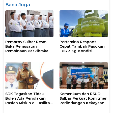
Baca Juga
Pemprov Sulbar Resmi
Pertamina Respons
Buka Pemusatan
Cepat Tambah Pasokan
Pembinaan Paskibraka
LPG 3 Kg, Kondisi
2026
Penyaluran di Sulsel
Berlangsung Kondusif
SDK Tegaskan Tidak
Kemenkum dan RSUD
Boleh Ada Penolakan
Sulbar Perkuat Komitmen
Pasien Miskin di Fasilitas
Perlindungan Kekayaan
Pelayanan Kesehatan
Intelektual