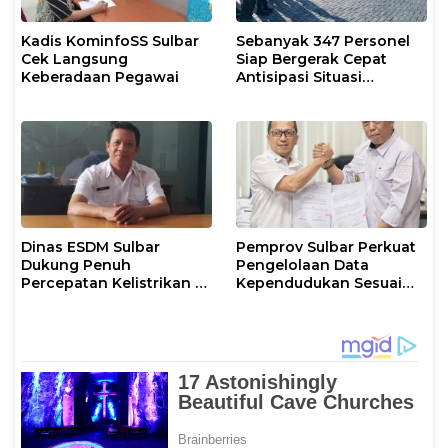
Kadis KominfoSS Sulbar
Sebanyak 347 Personel
Cek Langsung
Siap Bergerak Cepat
Keberadaan Pegawai
Antisipasi Situasi
Kamtibmas di Sulbar
Dinas ESDM Sulbar
Pemprov Sulbar Perkuat
Dukung Penuh
Pengelolaan Data
Percepatan Kelistrikan di
Kependudukan Sesuai
WP Pesisir Barat Pulau
Permendagri 17 Tahun
Karampuang
2023