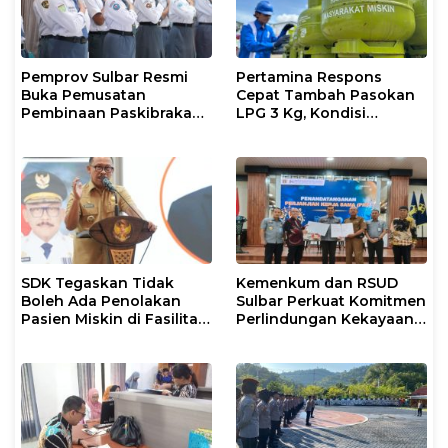
Pemprov Sulbar Resmi
Pertamina Respons
Buka Pemusatan
Cepat Tambah Pasokan
Pembinaan Paskibraka
LPG 3 Kg, Kondisi
2026
Penyaluran di Sulsel
Berlangsung Kondusif
SDK Tegaskan Tidak
Kemenkum dan RSUD
Boleh Ada Penolakan
Sulbar Perkuat Komitmen
Pasien Miskin di Fasilitas
Perlindungan Kekayaan
Pelayanan Kesehatan
Intelektual