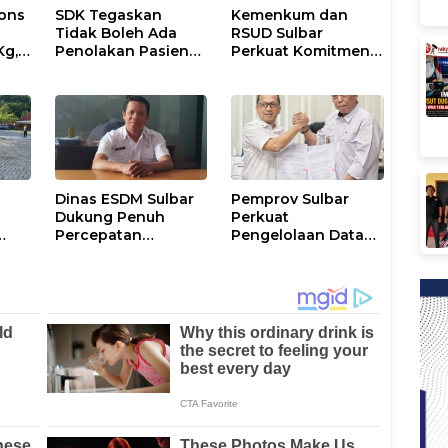
ons
SDK Tegaskan
Kemenkum dan
Tidak Boleh Ada
RSUD Sulbar
Kg,
Penolakan Pasien
Perkuat Komitmen
ran
Miskin di Fasilitas
Perlindungan
Pelayanan
Kekayaan
Kesehatan
Intelektual
Dinas ESDM Sulbar
Pemprov Sulbar
Dukung Penuh
Perkuat
Percepatan
Pengelolaan Data
i
Kelistrikan di WP
Kependudukan
Pesisir Barat Pulau
Sesuai Permendagri
Karampuang
17 Tahun 2023