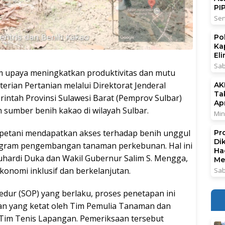
PI
Sen
Po
Ka
El
Sab
paya meningkatkan produktivitas dan mutu
erian Pertanian melalui Direktorat Jenderal
AK
Ta
intah Provinsi Sulawesi Barat (Pemprov Sulbar)
Ap
sumber benih kakao di wilayah Sulbar.
Min
 petani mendapatkan akses terhadap benih unggul
Pr
Di
ogram pengembangan tanaman perkebunan. Hal ini
Ha
uhardi Duka dan Wakil Gubernur Salim S. Mengga,
Me
nomi inklusif dan berkelanjutan.
Sab
dur (SOP) yang berlaku, proses penetapan ini
an yang ketat oleh Tim Pemulia Tanaman dan
Tim Tenis Lapangan. Pemeriksaan tersebut