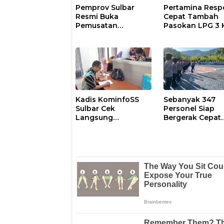
Pemprov Sulbar
Pertamina Resp
Resmi Buka
Cepat Tambah
Pemusatan
Pasokan LPG 3 
Pembinaan
Kondisi Penyalu
Paskibraka 2026
di Sulsel
Berlangsung
Kondusif
Kadis KominfoSS
Sebanyak 347
Sulbar Cek
Personel Siap
Langsung
Bergerak Cepat
Keberadaan
Antisipasi Situas
Pegawai
Kamtibmas di
Sulbar