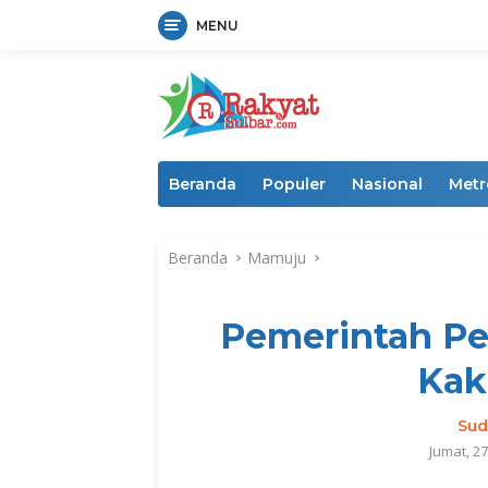
MENU
Langsung
ke
konten
Beranda
Populer
Nasional
Metr
Beranda
Mamuju
Pemerintah Pe
Kak
Sud
Jumat, 2