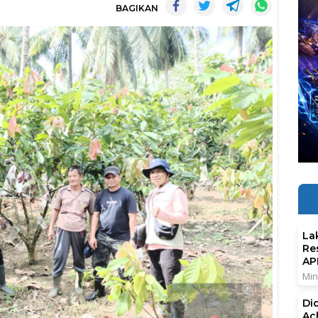
BAGIKAN
La
Re
AP
Min
Di
Ac