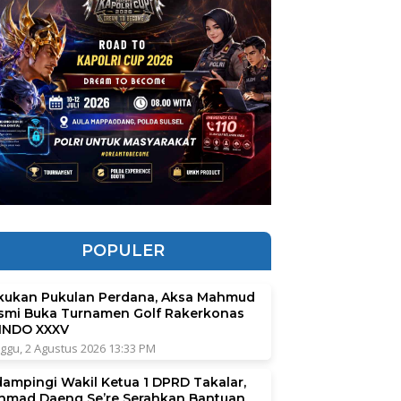
POPULER
kukan Pukulan Perdana, Aksa Mahmud
smi Buka Turnamen Golf Rakerkonas
INDO XXXV
ggu, 2 Agustus 2026 13:33 PM
dampingi Wakil Ketua 1 DPRD Takalar,
hmad Daeng Se’re Serahkan Bantuan