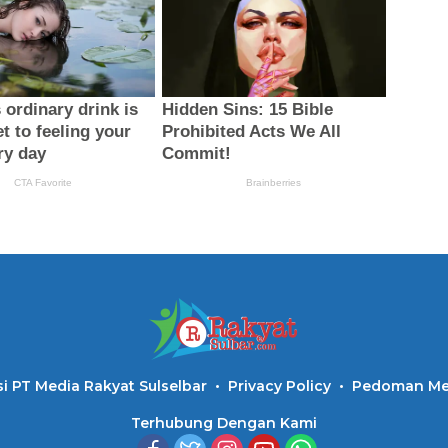
i PT Media Rakyat Sulselbar
Privacy Policy
Pedoman Med
Terhubung Dengan Kami