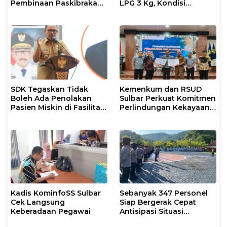
Pembinaan Paskibraka
LPG 3 Kg, Kondisi
2026
Penyaluran di Sulsel
Berlangsung Kondusif
SDK Tegaskan Tidak
Kemenkum dan RSUD
Boleh Ada Penolakan
Sulbar Perkuat Komitmen
Pasien Miskin di Fasilitas
Perlindungan Kekayaan
Pelayanan Kesehatan
Intelektual
Kadis KominfoSS Sulbar
Sebanyak 347 Personel
Cek Langsung
Siap Bergerak Cepat
Keberadaan Pegawai
Antisipasi Situasi
Kamtibmas di Sulbar