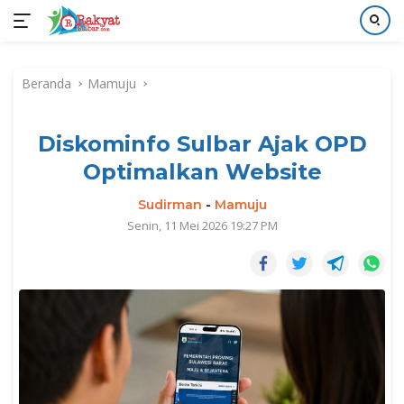
Langsung
ke
Beranda
Mamuju
konten
Diskominfo Sulbar Ajak OPD
Optimalkan Website
Sudirman
-
Mamuju
Senin, 11 Mei 2026 19:27 PM