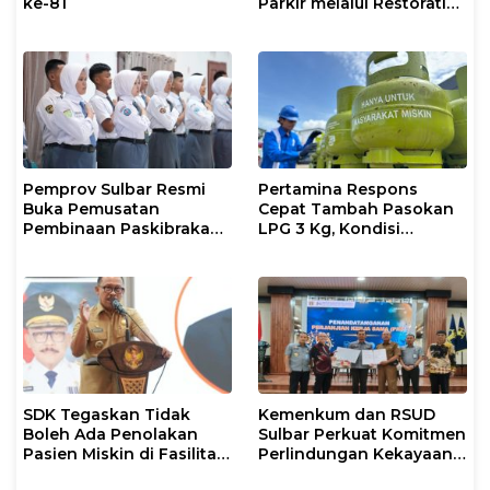
ke-81
Parkir melalui Restorative
Justice
Pemprov Sulbar Resmi
Pertamina Respons
Buka Pemusatan
Cepat Tambah Pasokan
Pembinaan Paskibraka
LPG 3 Kg, Kondisi
2026
Penyaluran di Sulsel
Berlangsung Kondusif
SDK Tegaskan Tidak
Kemenkum dan RSUD
Boleh Ada Penolakan
Sulbar Perkuat Komitmen
Pasien Miskin di Fasilitas
Perlindungan Kekayaan
Pelayanan Kesehatan
Intelektual