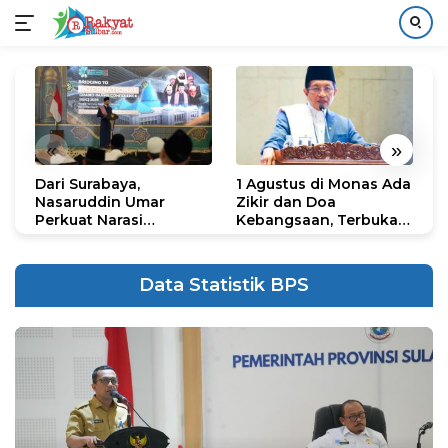
Langsung
ke
konten
«
»
Dari Surabaya,
1 Agustus di Monas Ada
H
Nasaruddin Umar
Zikir dan Doa
G
Perkuat Narasi
Kebangsaan, Terbuka
S
Persatuan dan
untuk Umum
R
Kepemimpinan Umat
R
K
Data Statistik BPS
N