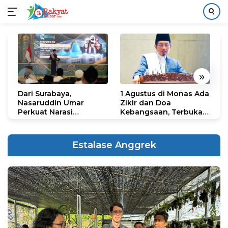
Langsung
ke
konten
«
»
Dari Surabaya,
1 Agustus di Monas Ada
H
Nasaruddin Umar
Zikir dan Doa
G
Perkuat Narasi
Kebangsaan, Terbuka
S
Persatuan dan
untuk Umum
R
Kepemimpinan Umat
R
K
Estalase Anggrek
N