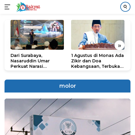
Langsung
ke
konten
«
»
Dari Surabaya,
1 Agustus di Monas Ada
H
Nasaruddin Umar
Zikir dan Doa
G
Perkuat Narasi
Kebangsaan, Terbuka
S
Persatuan dan
untuk Umum
R
Kepemimpinan Umat
R
K
molor
N