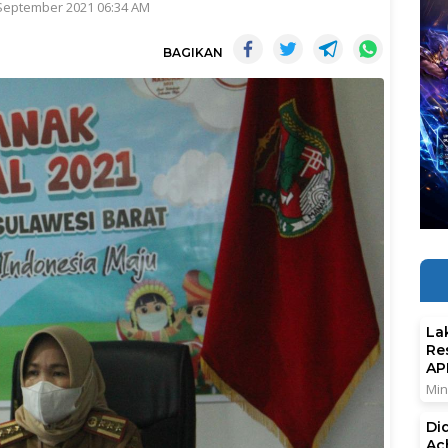
 September 2021 06:34 AM
BAGIKAN
La
Re
AP
Min
Di
Ac