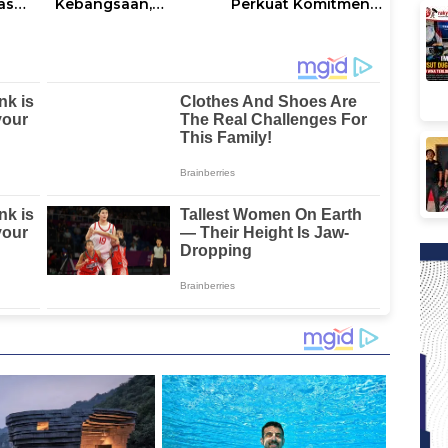
as
Kebangsaan,
Perkuat Komitmen
Terbuka untuk
Perlindungan
Umum
Kekayaan
Intelektual