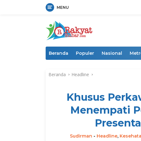
MENU
Langsung
ke
konten
Beranda
Populer
Nasional
Metr
Beranda
Headline
Khusus Perkaw
Menempati Po
Presenta
Sudirman
-
Headline
,
Kesehat