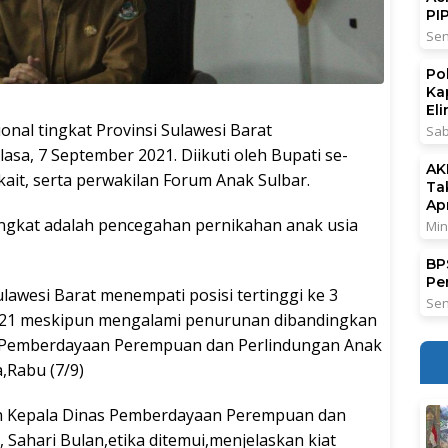
PI
Sen
Po
Ka
El
al tingkat Provinsi Sulawesi Barat
Sab
lasa, 7 September 2021. Diikuti oleh Bupati se-
AK
ait, serta perwakilan Forum Anak Sulbar.
Ta
Ap
iangkat adalah pencegahan pernikahan anak usia
Min
BPS
Pe
lawesi Barat menempati posisi tertinggi ke 3
Sen
2021 meskipun mengalami penurunan dibandingkan
as Pemberdayaan Perempuan dan Perlindungan Anak
a,Rabu (7/9)
eh Kepala Dinas Pemberdayaan Perempuan dan
ahari Bulan,etika ditemui,menjelaskan kiat