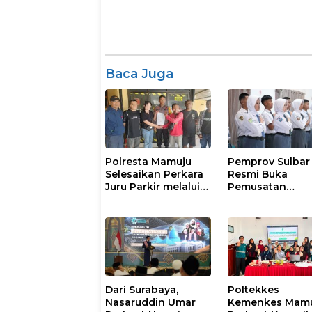
Baca Juga
Polresta Mamuju
Pemprov Sulbar
Selesaikan Perkara
Resmi Buka
Juru Parkir melalui
Pemusatan
Restorative Justice
Pembinaan
Paskibraka 202
Dari Surabaya,
Poltekkes
Nasaruddin Umar
Kemenkes Mam