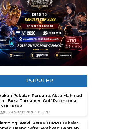
POPULER
kukan Pukulan Perdana, Aksa Mahmud
smi Buka Turnamen Golf Rakerkonas
INDO XXXV
ggu, 2 Agustus 2026 13:33 PM
dampingi Wakil Ketua 1 DPRD Takalar,
hmad Daeng Se’re Serahkan Bantuan