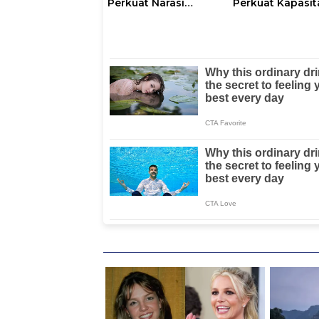
Perkuat Narasi
Perkuat Kapasit
Persatuan dan
30 Kader untuk
Kepemimpinan
Mendukung
Umat
Eliminasi TBC