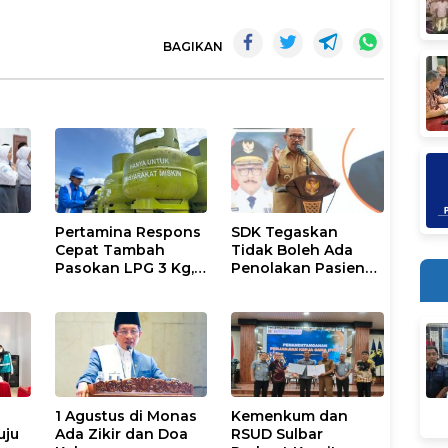
BAGIKAN
Pertamina Respons
SDK Tegaskan
Cepat Tambah
Tidak Boleh Ada
Pasokan LPG 3 Kg,
Penolakan Pasien
Kondisi Penyaluran
Miskin di Fasilitas
6
di Sulsel
Pelayanan
Berlangsung
Kesehatan
Kondusif
1 Agustus di Monas
Kemenkum dan
uju
Ada Zikir dan Doa
RSUD Sulbar