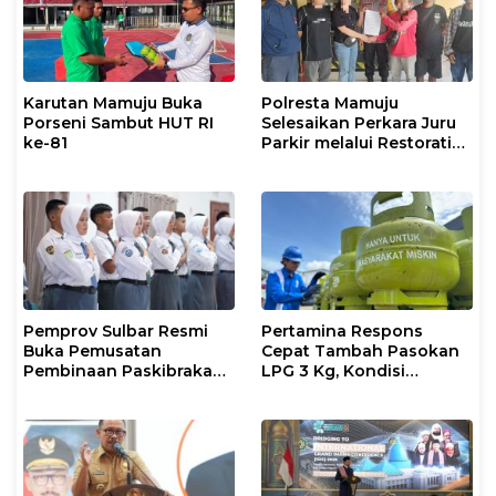
Karutan Mamuju Buka
Polresta Mamuju
Porseni Sambut HUT RI
Selesaikan Perkara Juru
ke-81
Parkir melalui Restorative
Justice
Pemprov Sulbar Resmi
Pertamina Respons
Buka Pemusatan
Cepat Tambah Pasokan
Pembinaan Paskibraka
LPG 3 Kg, Kondisi
2026
Penyaluran di Sulsel
Berlangsung Kondusif