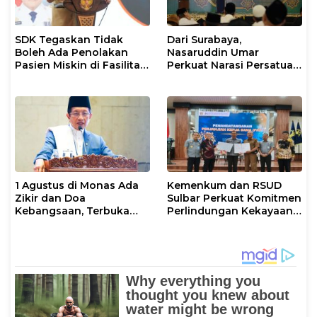
SDK Tegaskan Tidak
Dari Surabaya,
Boleh Ada Penolakan
Nasaruddin Umar
Pasien Miskin di Fasilitas
Perkuat Narasi Persatuan
Pelayanan Kesehatan
dan Kepemimpinan Umat
1 Agustus di Monas Ada
Kemenkum dan RSUD
Zikir dan Doa
Sulbar Perkuat Komitmen
Kebangsaan, Terbuka
Perlindungan Kekayaan
untuk Umum
Intelektual