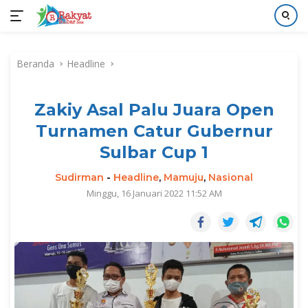
Langsung
ke
Beranda
Headline
konten
Zakiy Asal Palu Juara Open
Turnamen Catur Gubernur
Sulbar Cup 1
Sudirman
-
Headline
,
Mamuju
,
Nasional
Minggu, 16 Januari 2022 11:52 AM