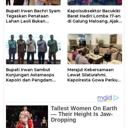
Bupati Irwan Bachri Syam
Kapolsubsektor Bacukiki
Tegaskan Penataan
Barat Hadiri Lomba 17-an
Lahan Laoli Bukan
di Galung Maloang, Ajak
Konflik Agraria
Warga Jaga Kamtibmas
Bupati Irwan Sambut
Merajut Kebersamaan
Kunjungan Astamaops
Lewat Silaturahmi,
Kapolri dan Pangdam
Kapolresta Gowa Perkuat
XIV/Hasanuddin di Luwu
Sinergi dengan Tokoh
Timur
Masyarakat