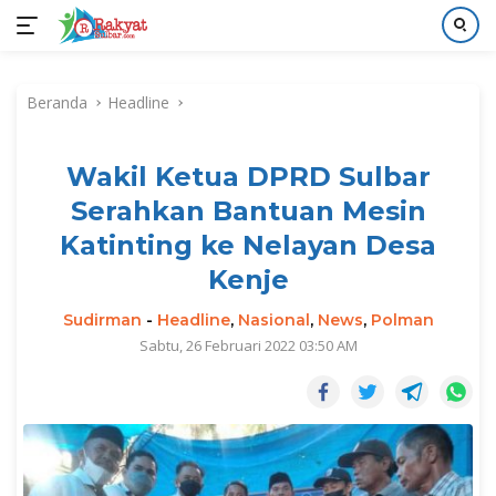
Langsung
ke
Beranda
Headline
konten
Wakil Ketua DPRD Sulbar
Serahkan Bantuan Mesin
Katinting ke Nelayan Desa
Kenje
Sudirman
-
Headline
,
Nasional
,
News
,
Polman
Sabtu, 26 Februari 2022 03:50 AM