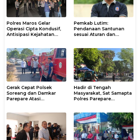
Polres Maros Gelar
Pemkab Lutim:
Operasi Cipta Kondusif,
Pendanaan Santunan
Antisipasi Kejahatan
sesuai Aturan dan
Jalanan dan Penyakit
Prosedur Resmi
Masyarakat
Gerak Cepat Polsek
Hadir di Tengah
Soreang dan Damkar
Masyarakat, Sat Samapta
Parepare Atasi
Polres Parepare
Kebakaran Lahan
Gencarkan Patroli Pagi