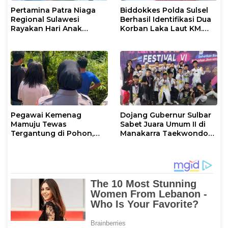
Pertamina Patra Niaga
Biddokkes Polda Sulsel
Regional Sulawesi
Berhasil Identifikasi Dua
Rayakan Hari Anak
Korban Laka Laut KM.
Nasional Melalui Rumah
Nurul Salsa
Anak Pesisir, Ruang
Tumbuh Generasi
Penjaga Pesisir
Pegawai Kemenag
Dojang Gubernur Sulbar
Mamuju Tewas
Sabet Juara Umum II di
Tergantung di Pohon,
Manakarra Taekwondo
Polisi Lakukan Olah TKP
Festival VI 2026
dan Evakuasi