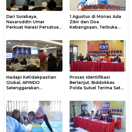
Dari Surabaya,
1 Agustus di Monas Ada
Nasaruddin Umar
Zikir dan Doa
Perkuat Narasi Persatuan
Kebangsaan, Terbuka
dan Kepemimpinan Umat
untuk Umum
Hadapi Ketidakpastian
Proses Identifikasi
Global, APINDO
Berlanjut, Biddokkes
Selenggarakan
Polda Sulsel Terima Satu
Rakerkonas ke-35
Jenazah Korban Laka
Rumuskan Agenda
Laut KM Nurul Salsa
Ketahanan Ekonomi
Nasional