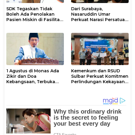
SDK Tegaskan Tidak
Dari Surabaya,
Boleh Ada Penolakan
Nasaruddin Umar
Pasien Miskin di Fasilitas
Perkuat Narasi Persatuan
Pelayanan Kesehatan
dan Kepemimpinan Umat
1 Agustus di Monas Ada
Kemenkum dan RSUD
Zikir dan Doa
Sulbar Perkuat Komitmen
Kebangsaan, Terbuka
Perlindungan Kekayaan
untuk Umum
Intelektual