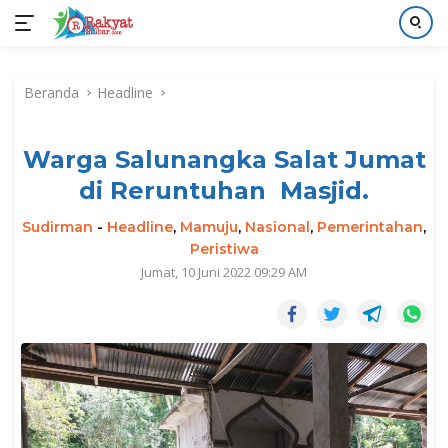
Langsung
ke
Beranda
Headline
konten
Warga Salunangka Salat Jumat
di Reruntuhan Masjid.
Sudirman
-
Headline
,
Mamuju
,
Nasional
,
Pemerintahan
,
Peristiwa
Jumat, 10 Juni 2022 09:29 AM