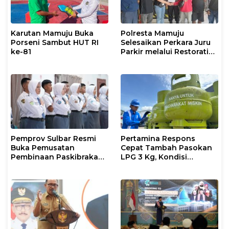
Karutan Mamuju Buka
Polresta Mamuju
Porseni Sambut HUT RI
Selesaikan Perkara Juru
ke-81
Parkir melalui Restorative
Justice
Pemprov Sulbar Resmi
Pertamina Respons
Buka Pemusatan
Cepat Tambah Pasokan
Pembinaan Paskibraka
LPG 3 Kg, Kondisi
2026
Penyaluran di Sulsel
Berlangsung Kondusif