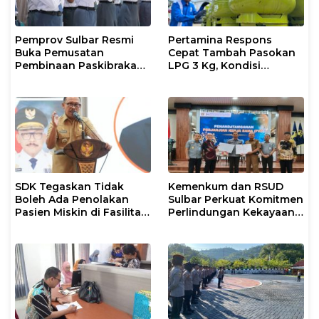
Pemprov Sulbar Resmi
Pertamina Respons
Buka Pemusatan
Cepat Tambah Pasokan
Pembinaan Paskibraka
LPG 3 Kg, Kondisi
2026
Penyaluran di Sulsel
Berlangsung Kondusif
SDK Tegaskan Tidak
Kemenkum dan RSUD
Boleh Ada Penolakan
Sulbar Perkuat Komitmen
Pasien Miskin di Fasilitas
Perlindungan Kekayaan
Pelayanan Kesehatan
Intelektual