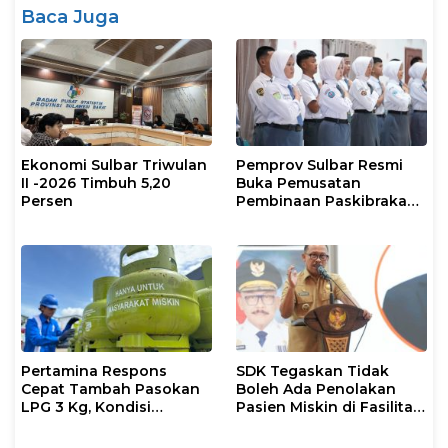
Baca Juga
Ekonomi Sulbar Triwulan
Pemprov Sulbar Resmi
II -2026 Timbuh 5,20
Buka Pemusatan
Persen
Pembinaan Paskibraka
2026
Pertamina Respons
SDK Tegaskan Tidak
Cepat Tambah Pasokan
Boleh Ada Penolakan
LPG 3 Kg, Kondisi
Pasien Miskin di Fasilitas
Penyaluran di Sulsel
Pelayanan Kesehatan
Berlangsung Kondusif