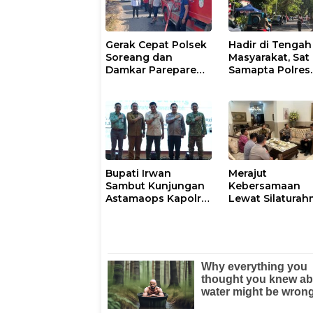
Gerak Cepat Polsek
Hadir di Tengah
Soreang dan
Masyarakat, Sat
Damkar Parepare
Samapta Polres
Atasi Kebakaran
Parepare
Lahan
Gencarkan Patro
Pagi
Bupati Irwan
Merajut
Sambut Kunjungan
Kebersamaan
Astamaops Kapolri
Lewat Silaturah
dan Pangdam
Kapolresta Gow
XIV/Hasanuddin di
Perkuat Sinergi
Luwu Timur
dengan Tokoh
Masyarakat