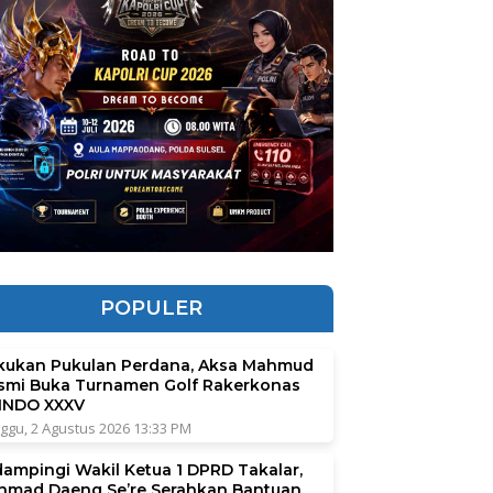
POPULER
kukan Pukulan Perdana, Aksa Mahmud
smi Buka Turnamen Golf Rakerkonas
INDO XXXV
ggu, 2 Agustus 2026 13:33 PM
dampingi Wakil Ketua 1 DPRD Takalar,
hmad Daeng Se’re Serahkan Bantuan