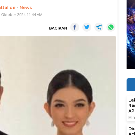
ttalioe
-
News
1 Oktober 2024 11:44 AM
BAGIKAN
La
Re
AP
Min
Di
Ac