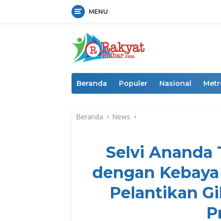
MENU
Langsung
ke
konten
Beranda
Populer
Nasional
Metr
Beranda
News
Selvi Ananda
dengan Kebaya 
Pelantikan Gi
P