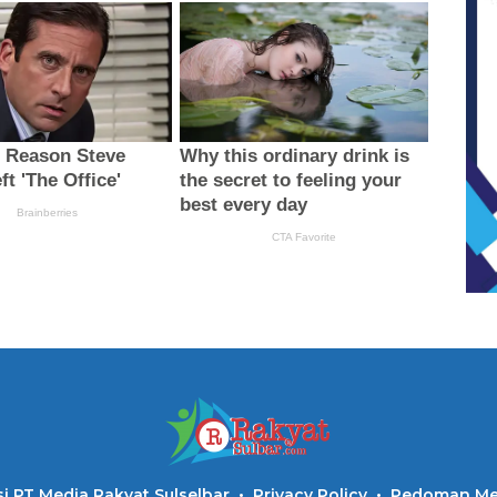
i PT Media Rakyat Sulselbar
Privacy Policy
Pedoman Med