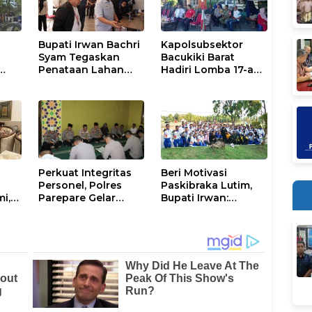
Bupati Irwan Bachri
Kapolsubsektor
Syam Tegaskan
Bacukiki Barat
Penataan Lahan
Hadiri Lomba 17-an
Laoli Bukan Konflik
di Galung Maloang,
li
Agraria
Ajak Warga Jaga
Kamtibmas
Perkuat Integritas
Beri Motivasi
Personel, Polres
Paskibraka Lutim,
mi,
Parepare Gelar
Bupati Irwan:
a
Pembinaan Rohani
Tanggal 17 Agustus
dan Mental
Kalian Jadi
Perhatian