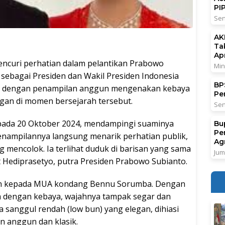
PI
Sen
AK
Ta
Ap
encuri perhatian dalam pelantikan Prabowo
Min
sebagai Presiden dan Wakil Presiden Indonesia
BPS
hadir dengan penampilan anggun mengenakan kebaya
Pe
gan di momen bersejarah tersebut.
Sen
i pada 20 Oktober 2024, mendampingi suaminya
Bu
Pe
Penampilannya langsung menarik perhatian publik,
Ag
mencolok. Ia terlihat duduk di barisan yang sama
Jum
t Hediprasetyo, putra Presiden Prabowo Subianto.
kan kepada MUA kondang Bennu Sorumba. Dengan
da dengan kebaya, wajahnya tampak segar dan
sanggul rendah (low bun) yang elegan, dihiasi
 anggun dan klasik.