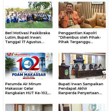
Beri Motivasi Paskibraka
Penggantian Kapolri
Lutim, Bupati Irwan:
“Dihembus oleh Pihak-
Tanggal 17 Agustus
Pihak Terganggu
Kalian Jadi Perhatian
Kenyamanannya”
Perumda Air Minum
Bupati Irwan Sampaikan
Makassar Gelar
Pendapat Akhir
Rangkaian HUT Ke-102,
Ranperda Penyertaan
Perkuat Komitmen
Modal Perumdam
Layani Masyarakat
Waemami