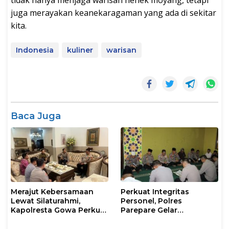
juga merayakan keanekaragaman yang ada di sekitar
kita.
Indonesia
kuliner
warisan
Baca Juga
Merajut Kebersamaan
Perkuat Integritas
Lewat Silaturahmi,
Personel, Polres
Kapolresta Gowa Perkuat
Parepare Gelar
Sinergi dengan Tokoh
Pembinaan Rohani dan
Masyarakat
Mental