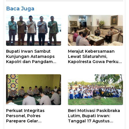
Baca Juga
Bupati Irwan Sambut
Merajut Kebersamaan
Kunjungan Astamaops
Lewat Silaturahmi,
Kapolri dan Pangdam
Kapolresta Gowa Perkuat
XIV/Hasanuddin di Luwu
Sinergi dengan Tokoh
Timur
Masyarakat
Perkuat Integritas
Beri Motivasi Paskibraka
Personel, Polres
Lutim, Bupati Irwan:
Parepare Gelar
Tanggal 17 Agustus
Pembinaan Rohani dan
Kalian Jadi Perhatian