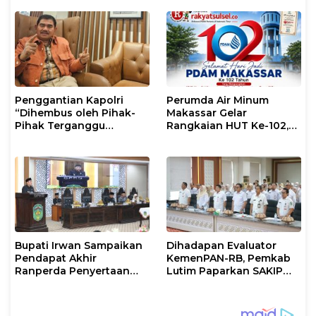
Mental
Penggantian Kapolri
Perumda Air Minum
“Dihembus oleh Pihak-
Makassar Gelar
Pihak Terganggu
Rangkaian HUT Ke-102,
Kenyamanannya”
Perkuat Komitmen
Layani Masyarakat
Bupati Irwan Sampaikan
Dihadapan Evaluator
Pendapat Akhir
KemenPAN-RB, Pemkab
Ranperda Penyertaan
Lutim Paparkan SAKIP
Modal Perumdam
dan Capaian Kinerja
Waemami