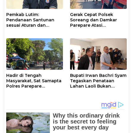
Pemkab Lutim:
Gerak Cepat Polsek
Pendanaan Santunan
Soreang dan Damkar
sesuai Aturan dan
Parepare Atasi
Prosedur Resmi
Kebakaran Lahan
Hadir di Tengah
Bupati Irwan Bachri Syam
Masyarakat, Sat Samapta
Tegaskan Penataan
Polres Parepare
Lahan Laoli Bukan
Gencarkan Patroli Pagi
Konflik Agraria