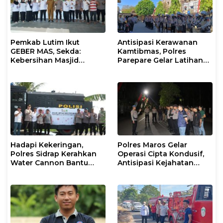
Pemkab Lutim Ikut
Antisipasi Kerawanan
GEBER MAS, Sekda:
Kamtibmas, Polres
Kebersihan Masjid
Parepare Gelar Latihan
Tanggung Jawab
Dalmas
Bersama
Hadapi Kekeringan,
Polres Maros Gelar
Polres Sidrap Kerahkan
Operasi Cipta Kondusif,
Water Cannon Bantu
Antisipasi Kejahatan
Petani
Jalanan dan Penyakit
Masyarakat