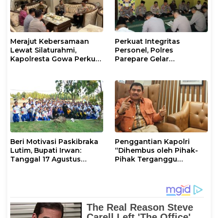
Merajut Kebersamaan
Perkuat Integritas
Lewat Silaturahmi,
Personel, Polres
Kapolresta Gowa Perkuat
Parepare Gelar
Sinergi dengan Tokoh
Pembinaan Rohani dan
Masyarakat
Mental
Beri Motivasi Paskibraka
Penggantian Kapolri
Lutim, Bupati Irwan:
“Dihembus oleh Pihak-
Tanggal 17 Agustus
Pihak Terganggu
Kalian Jadi Perhatian
Kenyamanannya”