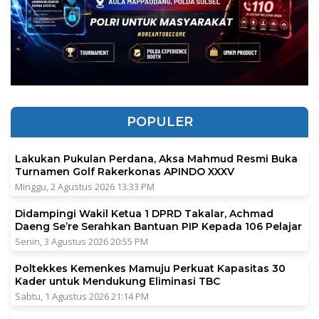
POPULER
Lakukan Pukulan Perdana, Aksa Mahmud Resmi Buka
Turnamen Golf Rakerkonas APINDO XXXV
Minggu, 2 Agustus 2026 13:33 PM
Didampingi Wakil Ketua 1 DPRD Takalar, Achmad
Daeng Se’re Serahkan Bantuan PIP Kepada 106 Pelajar
Senin, 3 Agustus 2026 20:55 PM
Poltekkes Kemenkes Mamuju Perkuat Kapasitas 30
Kader untuk Mendukung Eliminasi TBC
Sabtu, 1 Agustus 2026 21:14 PM