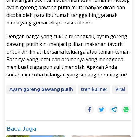
ayam goreng bawang putih mulai banyak dicari dan
dicoba oleh para ibu rumah tangga hingga anak
muda yang gemar eksplorasi kuliner.
Dengan harga yang cukup terjangkau, ayam goreng
bawang putih kini menjadi pilihan makanan favorit
untuk dinikmati bersama keluarga atau teman-teman.
Rasanya yang lezat dan aromanya yang menggoda
membuat siapa pun sulit menolak. Apakah Anda
sudah mencoba hidangan yang sedang booming ini?
Ayam goreng bawang putih
tren kuliner
Viral
Baca Juga