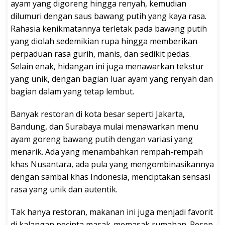
ayam yang digoreng hingga renyah, kemudian
dilumuri dengan saus bawang putih yang kaya rasa.
Rahasia kenikmatannya terletak pada bawang putih
yang diolah sedemikian rupa hingga memberikan
perpaduan rasa gurih, manis, dan sedikit pedas.
Selain enak, hidangan ini juga menawarkan tekstur
yang unik, dengan bagian luar ayam yang renyah dan
bagian dalam yang tetap lembut.
Banyak restoran di kota besar seperti Jakarta,
Bandung, dan Surabaya mulai menawarkan menu
ayam goreng bawang putih dengan variasi yang
menarik. Ada yang menambahkan rempah-rempah
khas Nusantara, ada pula yang mengombinasikannya
dengan sambal khas Indonesia, menciptakan sensasi
rasa yang unik dan autentik.
Tak hanya restoran, makanan ini juga menjadi favorit
di kalangan pecinta masak-memasak rumahan. Resep