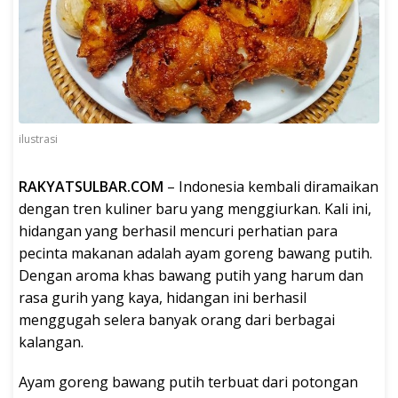
ilustrasi
RAKYATSULBAR.COM
– Indonesia kembali diramaikan
dengan tren kuliner baru yang menggiurkan. Kali ini,
hidangan yang berhasil mencuri perhatian para
pecinta makanan adalah ayam goreng bawang putih.
Dengan aroma khas bawang putih yang harum dan
rasa gurih yang kaya, hidangan ini berhasil
menggugah selera banyak orang dari berbagai
kalangan.
Ayam goreng bawang putih terbuat dari potongan