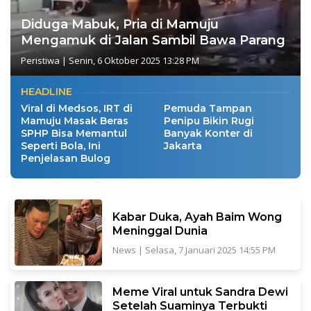
Diduga Mabuk, Pria di Mamuju
Mengamuk di Jalan Sambil Bawa Parang
Peristiwa
|
Senin, 6 Oktober 2025 13:28 PM
HEADLINE
Viral di Medsos, IRT di
Pemuda Tampan
Mamuju Masak Beras
Penipu Bikin Rugi
SPHP Bisa Memantul
Banyak Konter di
Seperti Bola, Ini
Jakarta
Penjelasan Bulog
Kabar Duka, Ayah Baim Wong
Meninggal Dunia
News
|
Selasa, 7 Januari 2025 14:55 PM
Meme Viral untuk Sandra Dewi
Setelah Suaminya Terbukti