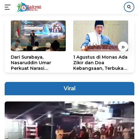
Langsung
ke
konten
«
»
Dari Surabaya,
1 Agustus di Monas Ada
H
Nasaruddin Umar
Zikir dan Doa
G
Perkuat Narasi
Kebangsaan, Terbuka
S
Persatuan dan
untuk Umum
R
Kepemimpinan Umat
R
K
Viral
N