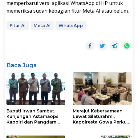
memperbarui versi aplikasi WhatsApp di HP untuk
memeriksa sudah kebagian fitur Meta AI atau belum.
Fitur AI
Meta AI
WhatsApp
Baca Juga
Bupati Irwan Sambut
Merajut Kebersamaan
Kunjungan Astamaops
Lewat Silaturahmi,
Kapolri dan Pangdam
Kapolresta Gowa Perkuat
XIV/Hasanuddin di Luwu
Sinergi dengan Tokoh
Timur
Masyarakat