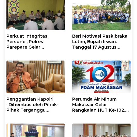
Perkuat Integritas
Beri Motivasi Paskibraka
Personel, Polres
Lutim, Bupati Irwan:
Parepare Gelar
Tanggal 17 Agustus
Pembinaan Rohani dan
Kalian Jadi Perhatian
Mental
Penggantian Kapolri
Perumda Air Minum
“Dihembus oleh Pihak-
Makassar Gelar
Pihak Terganggu
Rangkaian HUT Ke-102,
Kenyamanannya”
Perkuat Komitmen
Layani Masyarakat