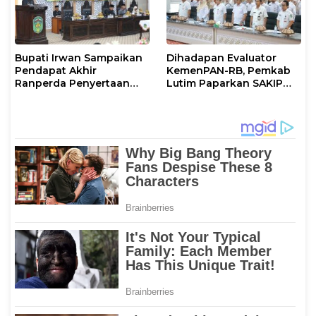
Bupati Irwan Sampaikan
Dihadapan Evaluator
Pendapat Akhir
KemenPAN-RB, Pemkab
Ranperda Penyertaan
Lutim Paparkan SAKIP
Modal Perumdam
dan Capaian Kinerja
Waemami