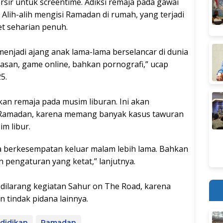
rsir untuk screentime. Adiksi remaja pada gawai
 Alih-alih mengisi Ramadan di rumah, yang terjadi
et seharian penuh.
enjadi ajang anak lama-lama berselancar di dunia
asan, game online, bahkan pornografi,” ucap
5.
ukan remaja pada musim liburan. Ini akan
Ramadan, karena memang banyak kasus tawuran
im libur.
a berkesempatan keluar malam lebih lama. Bahkan
 pengaturan yang ketat,” lanjutnya.
 dilarang kegiatan Sahur on The Road, karena
 tindak pidana lainnya.
didikan
Ramadan