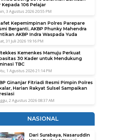
P Kepada 106 Pelajar
in, 3 Agustus 2026 20:55 PM
tafet Kepemimpinan Polres Parepare
smi Berganti, AKBP Phunky Mahendra
ntikan AKBP Indra Waspada Yuda
at, 31 Juli 2026 19:16 PM
ltekkes Kemenkes Mamuju Perkuat
pasitas 30 Kader untuk Mendukung
iminasi TBC
tu, 1 Agustus 2026 21:14 PM
BP Ginanjar Fitriadi Resmi Pimpin Polres
kalar, Harian Rakyat Sulsel Sampaikan
resiasi
ggu, 2 Agustus 2026 08:37 AM
NASIONAL
Dari Surabaya, Nasaruddin