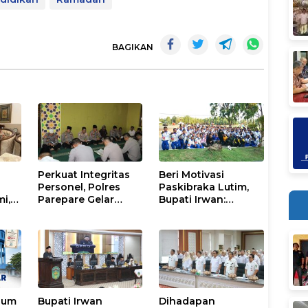
BAGIKAN
Perkuat Integritas
Beri Motivasi
Personel, Polres
Paskibraka Lutim,
mi,
Parepare Gelar
Bupati Irwan:
a
Pembinaan Rohani
Tanggal 17 Agustus
dan Mental
Kalian Jadi
Perhatian
num
Bupati Irwan
Dihadapan