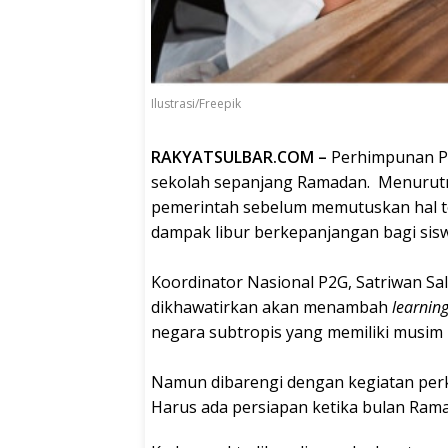
Ilustrasi/Freepik
RAKYATSULBAR.COM –
Perhimpunan Pe
sekolah sepanjang Ramadan. Menurutn
pemerintah sebelum memutuskan hal te
dampak libur berkepanjangan bagi sisw
Koordinator Nasional P2G, Satriwan S
dikhawatirkan akan menambah
learning
negara subtropis yang memiliki musim 
Namun dibarengi dengan kegiatan perke
Harus ada persiapan ketika bulan Rama