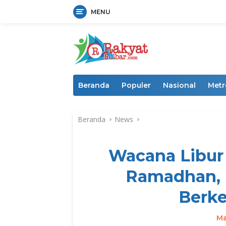
MENU
Langsung
ke
konten
Beranda
Populer
Nasional
Metr
Beranda
News
Wacana Libur
Ramadhan, 
Berk
Ma