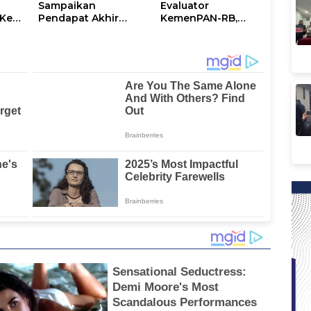
Sampaikan
Evaluator
Ke-
Pendapat Akhir
KemenPAN-RB,
Ranperda
Pemkab Lutim
ni
Penyertaan Modal
Paparkan SAKIP dan
Perumdam
Capaian Kinerja
Waemami