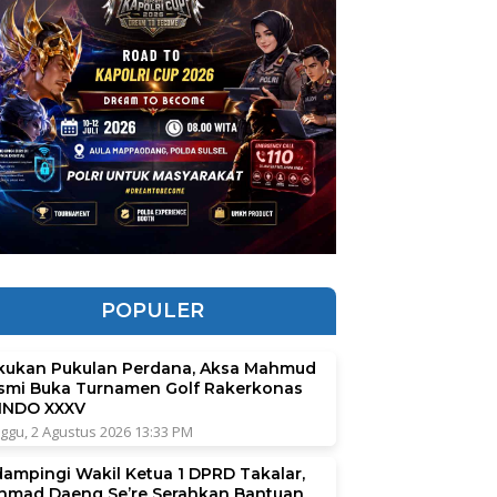
POPULER
kukan Pukulan Perdana, Aksa Mahmud
smi Buka Turnamen Golf Rakerkonas
INDO XXXV
ggu, 2 Agustus 2026 13:33 PM
dampingi Wakil Ketua 1 DPRD Takalar,
hmad Daeng Se’re Serahkan Bantuan