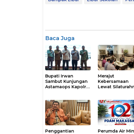
Baca Juga
Bupati Irwan
Merajut
Sambut Kunjungan
Kebersamaan
Astamaops Kapolri
Lewat Silaturah
dan Pangdam
Kapolresta Gow
XIV/Hasanuddin di
Perkuat Sinergi
Luwu Timur
dengan Tokoh
Masyarakat
Penggantian
Perumda Air Mi