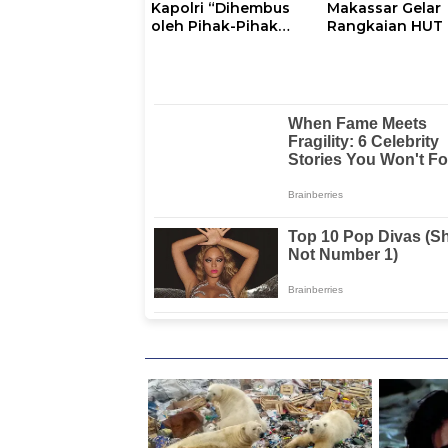
Kapolri “Dihembus
Makassar Gelar
oleh Pihak-Pihak
Rangkaian HUT 
Terganggu
102, Perkuat
Kenyamanannya”
Komitmen Laya
Masyarakat