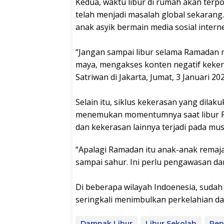
Kedua, waktu libur di rumah akan terpo
telah menjadi masalah global sekarang.
anak asyik bermain media sosial intern
“Jangan sampai libur selama Ramadan m
maya, mengakses konten negatif keker
Satriwan di Jakarta, Jumat, 3 Januari 202
Selain itu, siklus kekerasan yang dilak
menemukan momentumnya saat libur 
dan kekerasan lainnya terjadi pada mus
“Apalagi Ramadan itu anak-anak remaj
sampai sahur. Ini perlu pengawasan dan
Di beberapa wilayah Indoenesia, sudah
seringkali menimbulkan perkelahian dan
Dampak Libur
Libur Sekolah
Pen