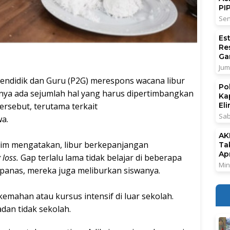
PI
Sen
Es
Re
Ga
Jum
ndidik dan Guru (P2G) merespons wacana libur
Po
ya ada sejumlah hal yang harus dipertimbangkan
Ka
rsebut, terutama terkait
El
Sab
a.
AK
alim mengatakan, libur berkepanjangan
Ta
Ap
 loss.
Gap terlalu lama tidak belajar di beberapa
Min
panas, mereka juga meliburkan siswanya.
mahan atau kursus intensif di luar sekolah.
dan tidak sekolah.