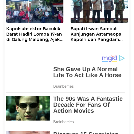
Kapolsubsektor Bacukiki
Bupati Irwan Sambut
Barat Hadiri Lomba 17-an
Kunjungan Astamaops
di Galung Maloang, Ajak
Kapolri dan Pangdam
Warga Jaga Kamtibmas
XIV/Hasanuddin di Luwu
Timur