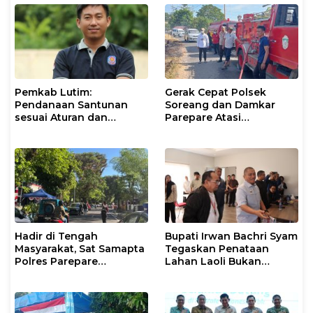
Pemkab Lutim:
Gerak Cepat Polsek
Pendanaan Santunan
Soreang dan Damkar
sesuai Aturan dan
Parepare Atasi
Prosedur Resmi
Kebakaran Lahan
Hadir di Tengah
Bupati Irwan Bachri Syam
Masyarakat, Sat Samapta
Tegaskan Penataan
Polres Parepare
Lahan Laoli Bukan
Gencarkan Patroli Pagi
Konflik Agraria