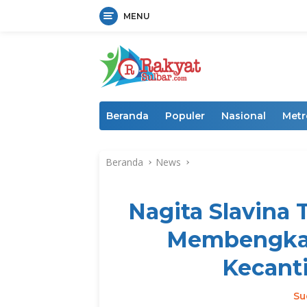
MENU
Langsung
ke
konten
Beranda
Populer
Nasional
Metr
Beranda
News
Nagita Slavina
Membengkak
Kecanti
Su