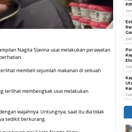
PI
Sen
Es
Re
Ga
Jum
mpilan Nagita Slavina usai melakukan perawatan
Po
Ka
perhatian.
El
Sab
terlihat membeli sejumlah makanan di sebuah
Ka
Ut
Ka
ang terlihat membengkak usai melakukan
Kam
engan wajahnya. Untungnya, saat itu dia tidak
ya sedikit berkurang.