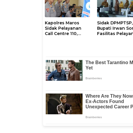
Waemami
Kapolres Maros
Sidak DPMPTSP,
Sidak Pelayanan
Bupati Irwan Sor
Call Centre 110,
Fasilitas Pelaya
Pastikan Pelayanan
Hingga Ancam
Sigap Dan Humanis
Sanksi Pelaku
Usaha