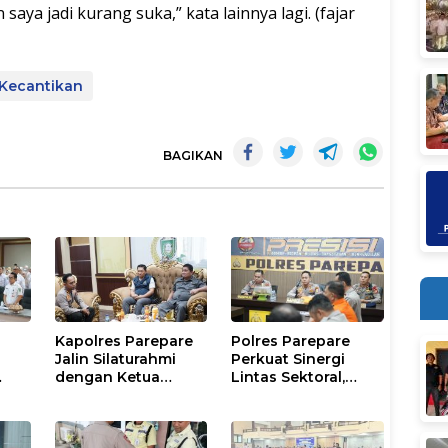
ya jadi kurang suka,” kata lainnya lagi. (fajar
Kecantikan
BAGIKAN
Kapolres Parepare
Polres Parepare
Jalin Silaturahmi
Perkuat Sinergi
dengan Ketua
Lintas Sektoral,
DPRD, Perkuat
Antisipasi
 dan
Sinergi Jaga
Kekeringan dan
Kamtibmas
Karhutla