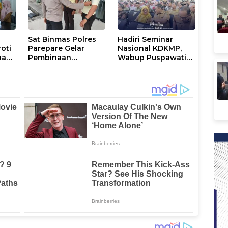
Sat Binmas Polres
Hadiri Seminar
oti
Parepare Gelar
Nasional KDKMP,
nan
Pembinaan
Wabup Puspawati
Keamanan
Dukung Koperasi
Swakarsa di PT
sebagai
Telkom
Infrastruktur
Ekonomi Desa