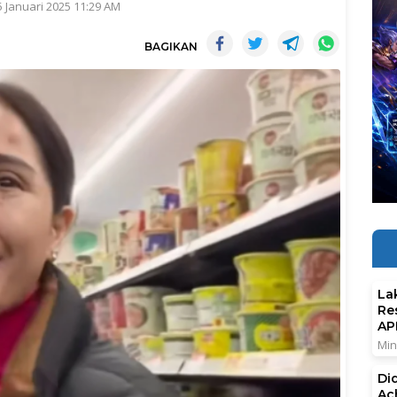
5 Januari 2025 11:29 AM
BAGIKAN
La
Re
AP
Min
Di
Ac