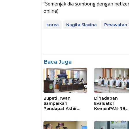
“Semenjak dia sombong dengan netizen sa
online)
korea
Nagita Slavina
Perawatan 
Baca Juga
Bupati Irwan
Dihadapan
Sampaikan
Evaluator
Pendapat Akhir
KemenPAN-RB,
Ranperda
Pemkab Lutim
Penyertaan Modal
Paparkan SAKIP
Perumdam
Capaian Kinerja