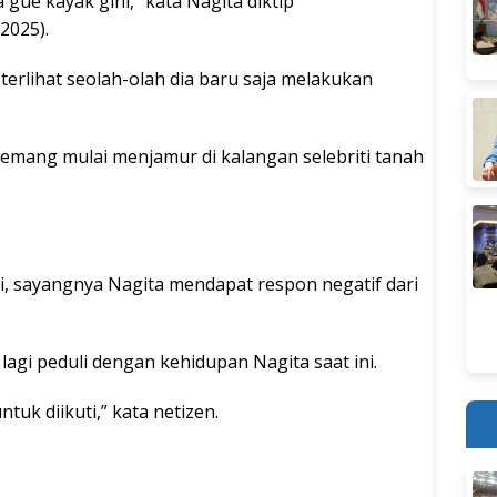
gue kayak gini,” kata Nagita diktip
2025).
erlihat seolah-olah dia baru saja melakukan
 memang mulai menjamur di kalangan selebriti tanah
si, sayangnya Nagita mendapat respon negatif dari
 lagi peduli dengan kehidupan Nagita saat ini.
uk diikuti,” kata netizen.