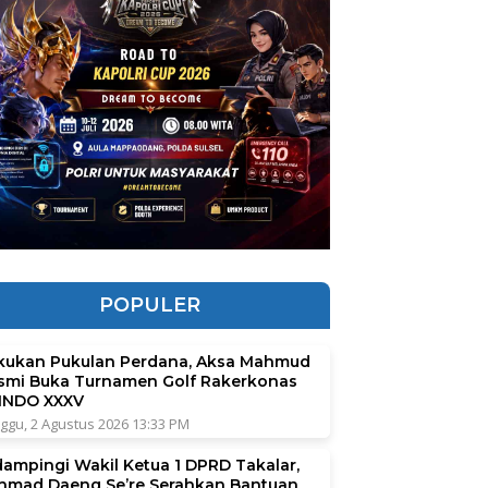
POPULER
kukan Pukulan Perdana, Aksa Mahmud
smi Buka Turnamen Golf Rakerkonas
INDO XXXV
ggu, 2 Agustus 2026 13:33 PM
dampingi Wakil Ketua 1 DPRD Takalar,
hmad Daeng Se’re Serahkan Bantuan