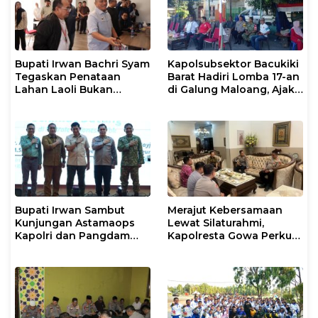
Bupati Irwan Bachri Syam
Kapolsubsektor Bacukiki
Tegaskan Penataan
Barat Hadiri Lomba 17-an
Lahan Laoli Bukan
di Galung Maloang, Ajak
Konflik Agraria
Warga Jaga Kamtibmas
Bupati Irwan Sambut
Merajut Kebersamaan
Kunjungan Astamaops
Lewat Silaturahmi,
Kapolri dan Pangdam
Kapolresta Gowa Perkuat
XIV/Hasanuddin di Luwu
Sinergi dengan Tokoh
Timur
Masyarakat