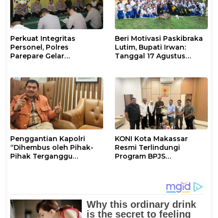
Perkuat Integritas
Beri Motivasi Paskibraka
Personel, Polres
Lutim, Bupati Irwan:
Parepare Gelar
Tanggal 17 Agustus
Pembinaan Rohani dan
Kalian Jadi Perhatian
Mental
Penggantian Kapolri
KONI Kota Makassar
“Dihembus oleh Pihak-
Resmi Terlindungi
Pihak Terganggu
Program BPJS
Kenyamanannya”
Ketenagakerjaan