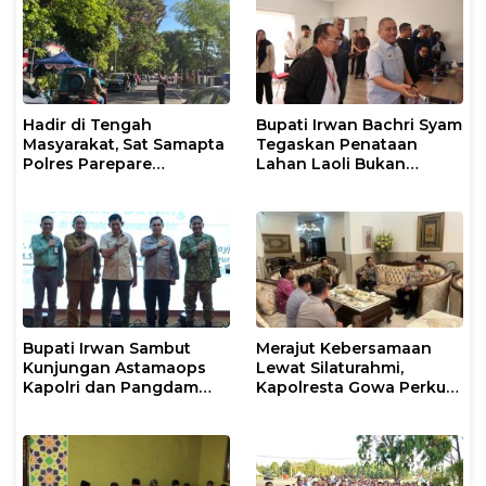
Hadir di Tengah
Bupati Irwan Bachri Syam
Masyarakat, Sat Samapta
Tegaskan Penataan
Polres Parepare
Lahan Laoli Bukan
Gencarkan Patroli Pagi
Konflik Agraria
Bupati Irwan Sambut
Merajut Kebersamaan
Kunjungan Astamaops
Lewat Silaturahmi,
Kapolri dan Pangdam
Kapolresta Gowa Perkuat
XIV/Hasanuddin di Luwu
Sinergi dengan Tokoh
Timur
Masyarakat