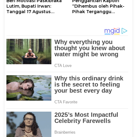
Beri Motivasi Paskibraka
Penggantian Kapolri
Lutim, Bupati Irwan:
“Dihembus oleh Pihak-
Tanggal 17 Agustus
Pihak Terganggu
Kalian Jadi Perhatian
Kenyamanannya”