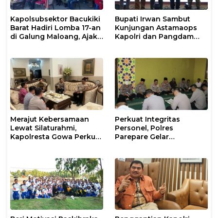
Kapolsubsektor Bacukiki
Bupati Irwan Sambut
Barat Hadiri Lomba 17-an
Kunjungan Astamaops
di Galung Maloang, Ajak
Kapolri dan Pangdam
Warga Jaga Kamtibmas
XIV/Hasanuddin di Luwu
Timur
Merajut Kebersamaan
Perkuat Integritas
Lewat Silaturahmi,
Personel, Polres
Kapolresta Gowa Perkuat
Parepare Gelar
Sinergi dengan Tokoh
Pembinaan Rohani dan
Masyarakat
Mental