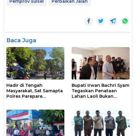
Pemprov sulsel
Perbaikan Jalan
Baca Juga
Hadir di Tengah
Bupati Irwan Bachri Syam
Masyarakat, Sat Samapta
Tegaskan Penataan
Polres Parepare
Lahan Laoli Bukan
Gencarkan Patroli Pagi
Konflik Agraria