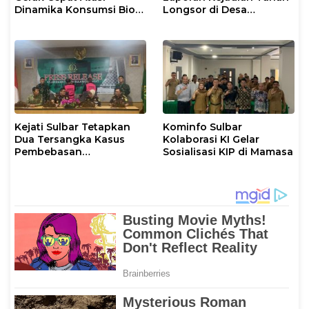
Dinamika Konsumsi Bio
Longsor di Desa
Solar di Mamasa
Lembana Salulo Mamasa
Kejati Sulbar Tetapkan
Kominfo Sulbar
Dua Tersangka Kasus
Kolaborasi KI Gelar
Pembebasan
Sosialisasi KIP di Mamasa
Lahan Pasar Rakyat
Mamasa