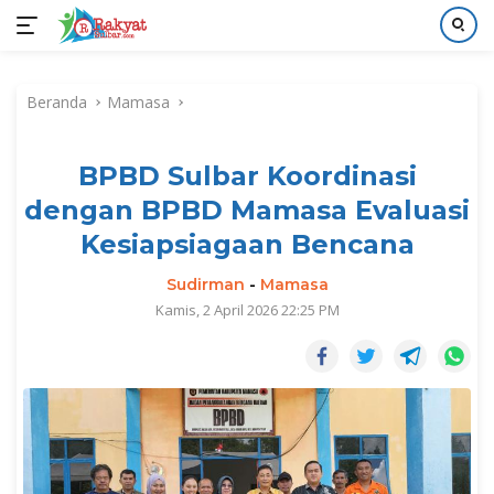
Langsung
ke
Beranda
Mamasa
konten
BPBD Sulbar Koordinasi
dengan BPBD Mamasa Evaluasi
Kesiapsiagaan Bencana
Sudirman
-
Mamasa
Kamis, 2 April 2026 22:25 PM