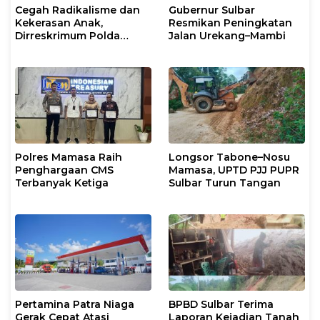
Cegah Radikalisme dan
Gubernur Sulbar
Kekerasan Anak,
Resmikan Peningkatan
Dirreskrimum Polda
Jalan Urekang–Mambi
Sulbar Supervisi ke Polres
Mamasa
Polres Mamasa Raih
Longsor Tabone–Nosu
Penghargaan CMS
Mamasa, UPTD PJJ PUPR
Terbanyak Ketiga
Sulbar Turun Tangan
Pertamina Patra Niaga
BPBD Sulbar Terima
Gerak Cepat Atasi
Laporan Kejadian Tanah