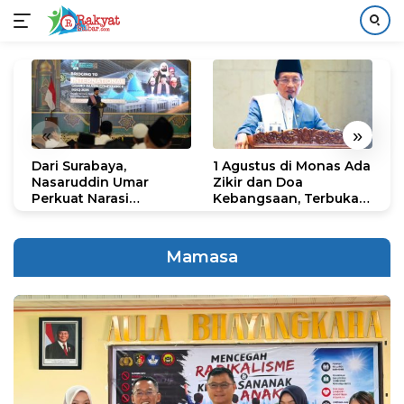
Langsung
ke
konten
«
»
Dari Surabaya,
1 Agustus di Monas Ada
H
Nasaruddin Umar
Zikir dan Doa
G
Perkuat Narasi
Kebangsaan, Terbuka
S
Persatuan dan
untuk Umum
R
Kepemimpinan Umat
R
K
Mamasa
N