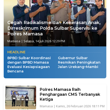
Cegah Radikalisme dan Kekerasan Anak,
Dirreskrimum Polda Sulbar Supervisi ke
Polres Mamasa
Mamasa
|
Selasa, 14 Juli 2026 12:29 PM
HEADLINE
BPBD Sulbar Koordinasi
Gubernur Sulbar
dengan BPBD Mamasa
Resmikan Peningkatan
Evaluasi Kesiapsiagaan
Jalan Urekang–Mambi
Bencana
Polres Mamasa Raih
Penghargaan CMS Terbanyak
Ketiga
Mamasa
|
Kamis, 26 Februari 2026 18:11 PM