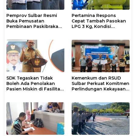
Pemprov Sulbar Resmi
Pertamina Respons
Buka Pemusatan
Cepat Tambah Pasokan
Pembinaan Paskibraka
LPG 3 Kg, Kondisi
2026
Penyaluran di Sulsel
Berlangsung Kondusif
SDK Tegaskan Tidak
Kemenkum dan RSUD
Boleh Ada Penolakan
Sulbar Perkuat Komitmen
Pasien Miskin di Fasilitas
Perlindungan Kekayaan
Pelayanan Kesehatan
Intelektual