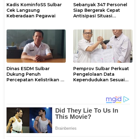
Kadis KominfoSS Sulbar
Sebanyak 347 Personel
Cek Langsung
Siap Bergerak Cepat
Keberadaan Pegawai
Antisipasi Situasi
Kamtibmas di Sulbar
Dinas ESDM Sulbar
Pemprov Sulbar Perkuat
Dukung Penuh
Pengelolaan Data
Percepatan Kelistrikan di
Kependudukan Sesuai
WP Pesisir Barat Pulau
Permendagri 17 Tahun
Karampuang
2023