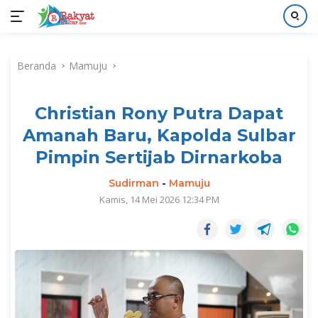
Langsung
ke
Beranda
Mamuju
konten
Christian Rony Putra Dapat
Amanah Baru, Kapolda Sulbar
Pimpin Sertijab Dirnarkoba
Sudirman
-
Mamuju
Kamis, 14 Mei 2026 12:34 PM