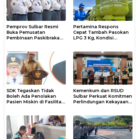
Pemprov Sulbar Resmi
Pertamina Respons
Buka Pemusatan
Cepat Tambah Pasokan
Pembinaan Paskibraka
LPG 3 Kg, Kondisi
2026
Penyaluran di Sulsel
Berlangsung Kondusif
SDK Tegaskan Tidak
Kemenkum dan RSUD
Boleh Ada Penolakan
Sulbar Perkuat Komitmen
Pasien Miskin di Fasilitas
Perlindungan Kekayaan
Pelayanan Kesehatan
Intelektual