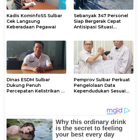
Kadis KominfoSS Sulbar
Sebanyak 347 Personel
Cek Langsung
Siap Bergerak Cepat
Keberadaan Pegawai
Antisipasi Situasi
Kamtibmas di Sulbar
Dinas ESDM Sulbar
Pemprov Sulbar Perkuat
Dukung Penuh
Pengelolaan Data
Percepatan Kelistrikan di
Kependudukan Sesuai
WP Pesisir Barat Pulau
Permendagri 17 Tahun
Karampuang
2023